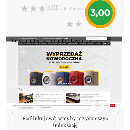
3,00
/ 6 głosów
3,00
P
o
d
l
i
n
k
u
j
s
w
ó
j
w
p
i
s
b
y
p
r
z
y
ś
p
i
e
s
z
y
ć
i
n
d
e
k
s
a
c
j
ę