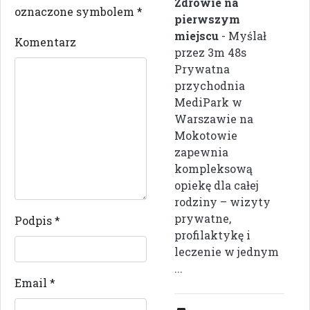
Zdrowie na
oznaczone symbolem
*
pierwszym
miejscu
- Myślał
Komentarz
przez 3m 48s
Prywatna
przychodnia
MediPark w
Warszawie na
Mokotowie
zapewnia
kompleksową
opiekę dla całej
rodziny – wizyty
prywatne,
Podpis
*
profilaktykę i
leczenie w jednym
...
Email
*