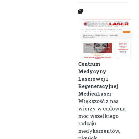
Centrum
Medycyny
Laserowej i
Regeneracyjnej
MedicaLaser
-
Większość z nas
wierzy w cudowną
moc wszelkiego
rodzaju
medykamentów,
pigułek,