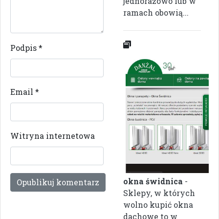
jednorazowo lub w
ramach obowią...
Podpis
*
Email
*
Witryna internetowa
okna świdnica
-
Sklepy, w których
wolno kupić okna
dachowe to w