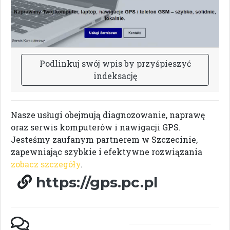
P
o
d
l
i
n
k
u
j
s
w
ó
j
w
p
i
s
b
y
p
r
z
y
ś
p
i
e
s
z
y
ć
i
n
d
e
k
s
a
c
j
ę
Nasze usługi obejmują diagnozowanie, naprawę
oraz serwis komputerów i nawigacji GPS.
Jesteśmy zaufanym partnerem w Szczecinie,
zapewniając szybkie i efektywne rozwiązania
zobacz szczegóły
.
https://gps.pc.pl