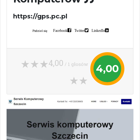
https://gps.pc.pl
Facebook
Twitter
LinkedIn
Podziel się:
4,00
/ 1 głosów
4,00