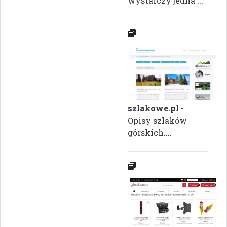
wystarczy jedna ...
szlakowe.pl
-
Opisy szlaków
górskich....