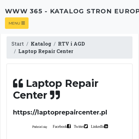
WWW 365 - KATALOG STRON EURO
MENU
Start
Katalog
RTV i AGD
Laptop Repair Center
Laptop Repair
Center
https://laptoprepaircenter.pl
Facebook
Twitter
LinkedIn
Podziel się: