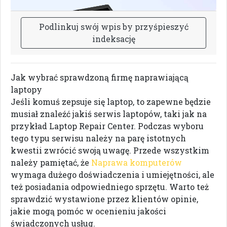
P
o
d
l
i
n
k
u
j
s
w
ó
j
w
p
i
s
b
y
p
r
z
y
ś
p
i
e
s
z
y
ć
i
n
d
e
k
s
a
c
j
ę
Jak wybrać sprawdzoną firmę naprawiającą
laptopy
Jeśli komuś zepsuje się laptop, to zapewne będzie
musiał znaleźć jakiś serwis laptopów, taki jak na
przykład Laptop Repair Center. Podczas wyboru
tego typu serwisu należy na parę istotnych
kwestii zwrócić swoją uwagę. Przede wszystkim
należy pamiętać, że
Naprawa komputerów
wymaga dużego doświadczenia i umiejętności, ale
też posiadania odpowiedniego sprzętu. Warto też
sprawdzić wystawione przez klientów opinie,
jakie mogą pomóc w ocenieniu jakości
świadczonych usług.