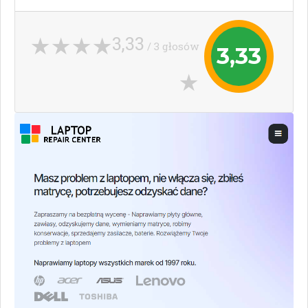
3,33
/ 3 głosów
3,33