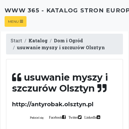
WWW 365 - KATALOG STRON EURO
MENU
Start
Katalog
Dom i Ogród
usuwanie myszy i szczurów Olsztyn
usuwanie myszy i
szczurów Olsztyn
http://antyrobak.olsztyn.pl
Facebook
Twitter
LinkedIn
Podziel się: