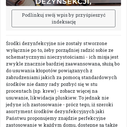
P
o
d
l
i
n
k
u
j
s
w
ó
j
w
p
i
s
b
y
p
r
z
y
ś
p
i
e
s
z
y
ć
i
n
d
e
k
s
a
c
j
ę
Środki dezynfekcyjne nie zostały stworzone
wyłącznie po to, żeby porządniej radzić sobie ze
schematycznymi nieczystościami - ich misja jest
zwykle znacznie bardziej zaawansowana, służą bo
do usuwania kłopotów powiązanych z
zabrudzeniami jakich za pomocą standardowych
środków nie damy rady pozbyć się w stu
procentach (np. krew) - zobacz więcej na
usuwanie, likwidacja pluskiew. To jednak nie
jedyne ich zastosowanie - prócz tego, iż szeroki
asortyment środków dezynfekcyjnych jaki
Państwu proponujemy znajdzie perfekcyjne
zastosowanie w każdym domu, dostępne są także