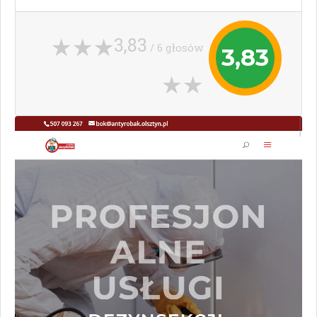
3,83
/ 6 głosów
3,83