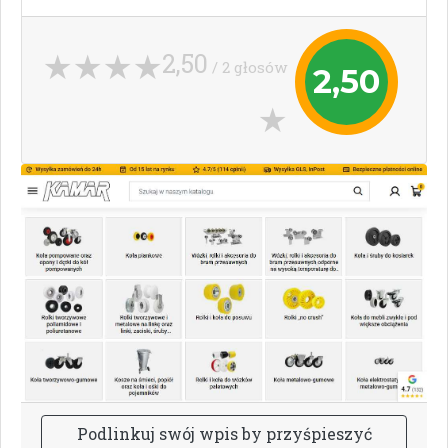
2,50
/ 2 głosów
2,50
P
o
d
l
i
n
k
u
j
s
w
ó
j
w
p
i
s
b
y
p
r
z
y
ś
p
i
e
s
z
y
ć