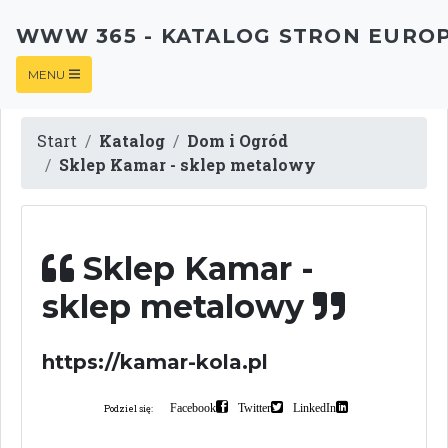
WWW 365 - KATALOG STRON EURO
MENU
Start
Katalog
Dom i Ogród
Sklep Kamar - sklep metalowy
Sklep Kamar -
sklep metalowy
https://kamar-kola.pl
Facebook
Twitter
LinkedIn
Podziel się: