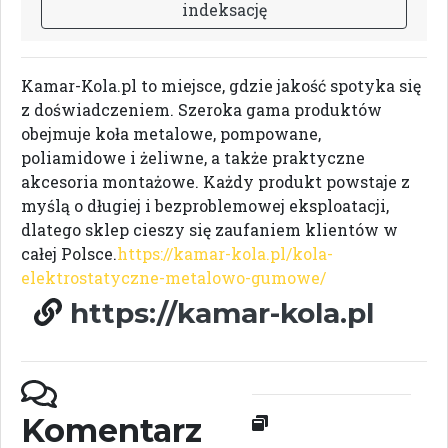
i
n
d
e
k
s
a
c
j
ę
Kamar-Kola.pl to miejsce, gdzie jakość spotyka się
z doświadczeniem. Szeroka gama produktów
obejmuje koła metalowe, pompowane,
poliamidowe i żeliwne, a także praktyczne
akcesoria montażowe. Każdy produkt powstaje z
myślą o długiej i bezproblemowej eksploatacji,
dlatego sklep cieszy się zaufaniem klientów w
całej Polsce.
https://kamar-kola.pl/kola-
elektrostatyczne-metalowo-gumowe/
https://kamar-kola.pl
Komentarz