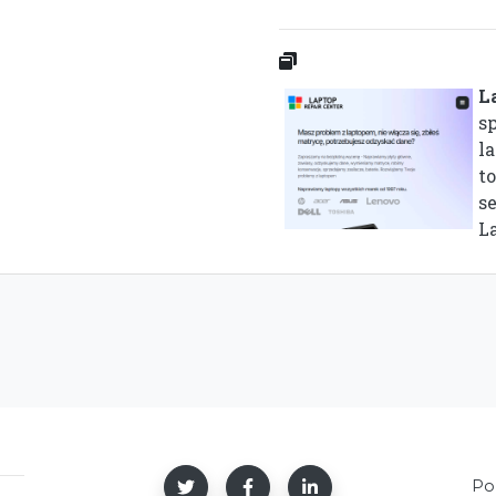
L
s
l
t
s
La
Po