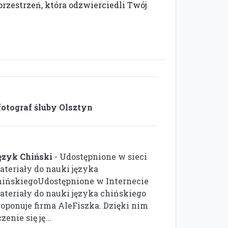
przestrzeń, która odzwierciedli Twój
otograf śluby Olsztyn
ęzyk Chiński
- Udostępnione w sieci
ateriały do nauki języka
hińskiegoUdostępnione w Internecie
ateriały do nauki języka chińskiego
roponuje firma AleFiszka. Dzięki nim
zenie się ję...