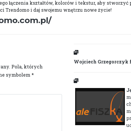
go łączenia kształtów, kolorów i tekstur, aby stworzyć 
ści Trendomo i daj swojemu wnętrzu nowe życie!
omo.com.pl/
Wojciech Grzegorczyk f
wany.
Pola, których
one symbolem
*
J
m
c
m
p
uc