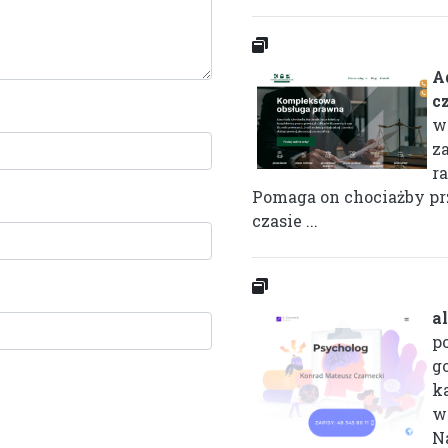
A
c
w
z
r
Pomaga on chociażby pr
czasie ...
a
p
g
k
w
N