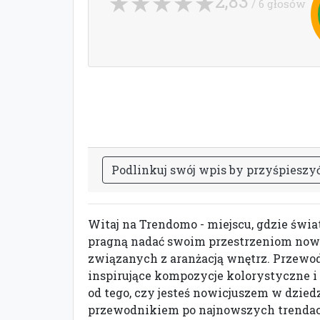
2,83
/ 6 głosów
P
o
d
l
i
n
k
u
j
s
w
ó
j
w
p
i
s
b
y
p
r
z
y
ś
p
i
e
s
z
y
Witaj na Trendomo - miejscu, gdzie świat
pragną nadać swoim przestrzeniom nowo
związanych z aranżacją wnętrz. Przewod
inspirujące kompozycje kolorystyczne i 
od tego, czy jesteś nowicjuszem w dzi
przewodnikiem po najnowszych trendac