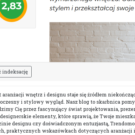
2,83
ć
i
n
d
e
k
s
a
c
j
ę
 aranżacji wnętrz i designu staje się źródłem niekończąc
czesny i stylowy wygląd. Nasz blog to skarbnica pomys
zimy Cię przez fascynujący świat projektowania, preze
designerskie elementy, które sprawią, że Twoje mieszka
edzinie designu czy doświadczonym entuzjastą, Trendo
h, praktycznych wskazówkach dotyczących aranżacji i