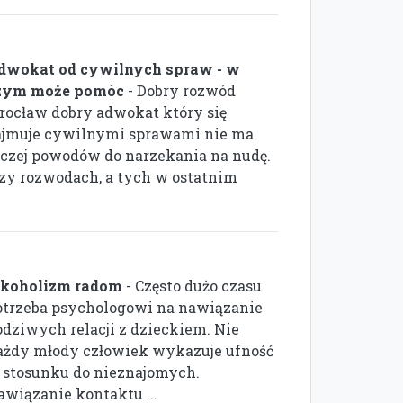
dwokat od cywilnych spraw - w
zym może pomóc
- Dobry rozwód
rocław dobry adwokat który się
ajmuje cywilnymi sprawami nie ma
aczej powodów do narzekania na nudę.
zy rozwodach, a tych w ostatnim
lkoholizm radom
- Często dużo czasu
otrzeba psychologowi na nawiązanie
odziwych relacji z dzieckiem. Nie
ażdy młody człowiek wykazuje ufność
 stosunku do nieznajomych.
awiązanie kontaktu ...