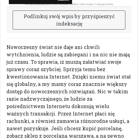
P
o
d
l
i
n
k
u
j
s
w
ó
j
w
p
i
s
b
y
p
r
z
y
ś
p
i
e
s
z
y
ć
i
n
d
e
k
s
a
c
j
ę
Nowoczesny świat nie daje ani chwili
wytchnienia, ludzie są zabiegani i na nic nie mają
już czasu. To sprawia, iż muszą załatwiać swoje
sprawy coraz szybciej. Sprzyja temu bez
kwestionowania Internet. Dzięki niemu świat stał
się globalny, a my mamy coraz znacznie większy
dostęp do nowoczesnych rozwiązań. Nic w takim
razie nadzwyczajnego, że ludzie za
pośrednictwem Internetu dokonują wielu
ważnych transakcji. Przez Internet płaci się
rachunki, a również zamawia różnorodne usługi, a
nawet pozyskuje. Jeśli chcesz kupić porcelanę,
zobacz sklep z porcelaną warszawa, a na pewno