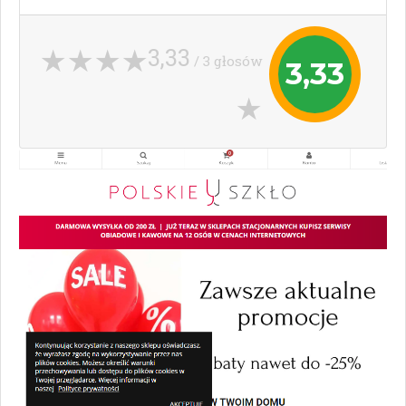
3,33
/ 3 głosów
3,33