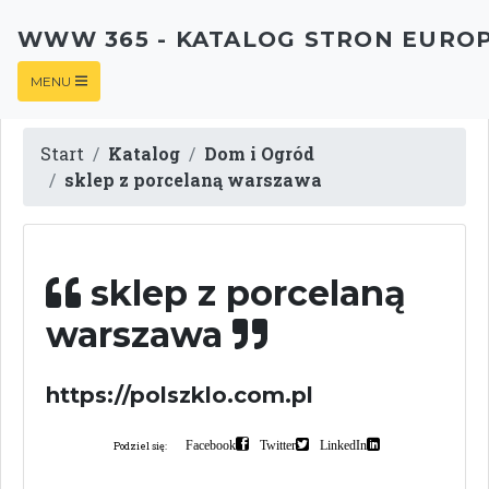
WWW 365 - KATALOG STRON EURO
MENU
Start
Katalog
Dom i Ogród
sklep z porcelaną warszawa
sklep z porcelaną
warszawa
https://polszklo.com.pl
Facebook
Twitter
LinkedIn
Podziel się: