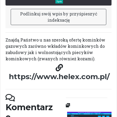
P
o
d
l
i
n
k
u
j
s
w
ó
j
w
p
i
s
b
y
p
r
z
y
ś
p
i
e
s
z
y
ć
i
n
d
e
k
s
a
c
j
ę
Znajdą Państwo u nas szeroką ofertę kominków
gazowych zarówno wkładów kominkowych do
zabudowy jak i wolnostojących piecyków
kominkowych (zwanych również kozami).
https://www.helex.com.pl/
Komentarz