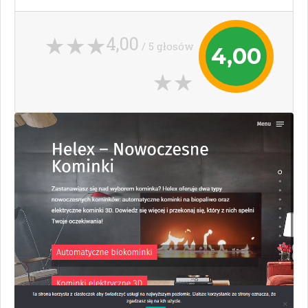
4,00
/ 5 głosów
4,00