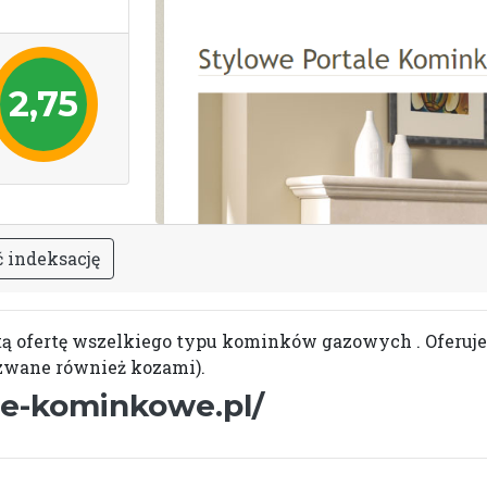
2,75
ć
i
n
d
e
k
s
a
c
j
ę
tą ofertę wszelkiego typu kominków gazowych . Ofer
(zwane również kozami).
le-kominkowe.pl/