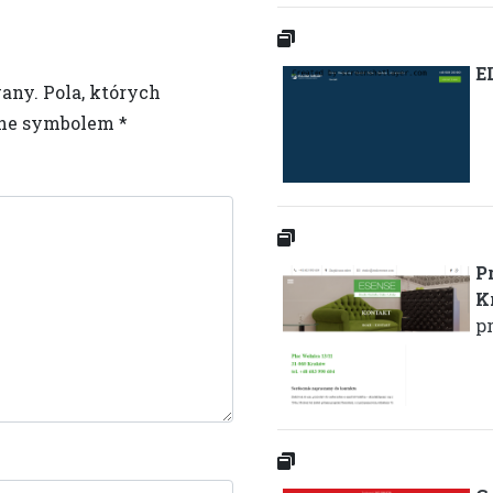
E
wany.
Pola, których
one symbolem
*
P
K
p