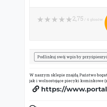
2,75
/ 4 głosów
P
o
d
l
i
n
k
u
j
s
w
ó
j
w
p
i
s
b
y
p
r
z
y
ś
p
i
e
s
z
y
W naszym sklepie znajdą Państwo boga
jak i wolnostojące piecyki kominkowe 
https://www.porta