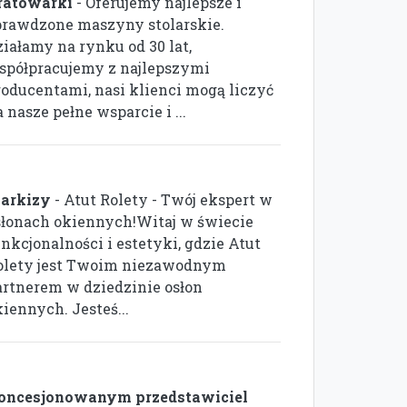
ratowarki
- Oferujemy najlepsze i
prawdzone maszyny stolarskie.
ziałamy na rynku od 30 lat,
spółpracujemy z najlepszymi
roducentami, nasi klienci mogą liczyć
 nasze pełne wsparcie i ...
arkizy
- Atut Rolety - Twój ekspert w
słonach okiennych!Witaj w świecie
nkcjonalności i estetyki, gdzie Atut
olety jest Twoim niezawodnym
artnerem w dziedzinie osłon
iennych. Jesteś...
oncesjonowanym przedstawiciel