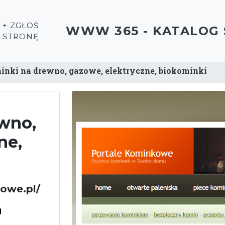
+ ZGŁOŚ
WWW 365 - KATALOG
STRONĘ
nki na drewno, gazowe, elektryczne, biokominki
wno,
ne,
owe.pl/