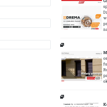
G
s
D
w
p
na
M
o
fu
R
p
ok
K