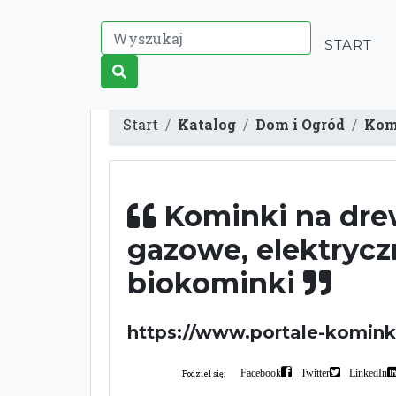
START
Start
Katalog
Dom i Ogród
Komi
Kominki na dre
gazowe, elektrycz
biokominki
https://www.portale-komink
Facebook
Twitter
LinkedIn
Podziel się: