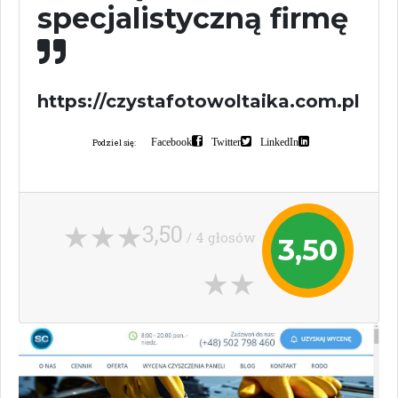
specjalistyczną firmę
https://czystafotowoltaika.com.pl
Facebook
Twitter
LinkedIn
Podziel się:
3,50
/ 4 głosów
3,50