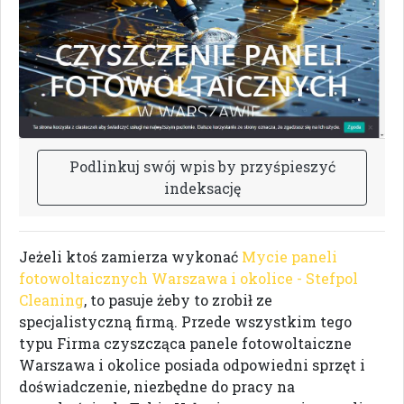
P
o
d
l
i
n
k
u
j
s
w
ó
j
w
p
i
s
b
y
p
r
z
y
ś
p
i
e
s
z
y
ć
i
n
d
e
k
s
a
c
j
ę
Jeżeli ktoś zamierza wykonać
Mycie paneli
fotowoltaicznych Warszawa i okolice - Stefpol
Cleaning
, to pasuje żeby to zrobił ze
specjalistyczną firmą. Przede wszystkim tego
typu Firma czyszcząca panele fotowoltaiczne
Warszawa i okolice posiada odpowiedni sprzęt i
doświadczenie, niezbędne do pracy na