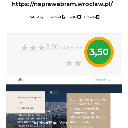
https://naprawabram.wroclaw.pl/
Facebook
Twitter
LinkedIn
Podziel się:
3,50
/ 4 głosów
3,50