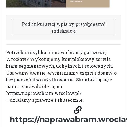
P
o
d
l
i
n
k
u
j
s
w
ó
j
w
p
i
s
b
y
p
r
z
y
ś
p
i
e
s
z
y
ć
i
n
d
e
k
s
a
c
j
ę
Potrzebna szybka naprawa bramy garażowej
Wrocław? Wykonujemy kompleksowy serwis
bram segmentowych, uchylnych i rolowanych.
Usuwamy awarie, wymieniamy części i dbamy o
bezpieczeństwo użytkowania. Skontaktuj się z
nami i sprawdź ofertę na
https://naprawabram.wroclaw.pl/
– działamy sprawnie i skutecznie.
https://naprawabram.wrocla