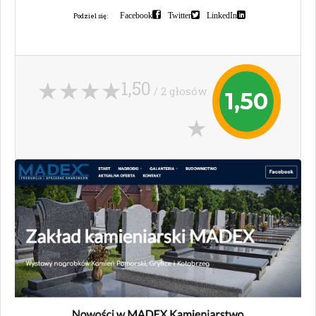
Facebook
Twitter
LinkedIn
Podziel się:
1,50
/ 2 głosów
1,50