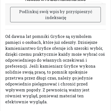
P
o
d
l
i
n
k
u
j
s
w
ó
j
w
p
i
s
b
y
p
r
z
y
ś
p
i
e
s
z
y
ć
i
n
d
e
k
s
a
c
j
ę
Od dawna lat pomniki Gryfice są symbolem
pamięci o osobach, które już odeszły. Dzisiejsze
kamieniarstwo Gryfice oferuje ich szeroki wybór,
dzięki czemu praktycznie każdy może wybrać coś
odpowiedniego do własnych oczekiwań i
preferencji. Jeśli kamieniarz Gryfice wykona
solidnie swoją pracę, to pomnik spokojnie
przetrwa przez długi czas, należy go jedynie
odpowiednio pielęgnować i chronić przed
wpływem pogody. Z pewnością ważny jest
również wygląd, ponieważ materiał ten
efektownie wygląda.