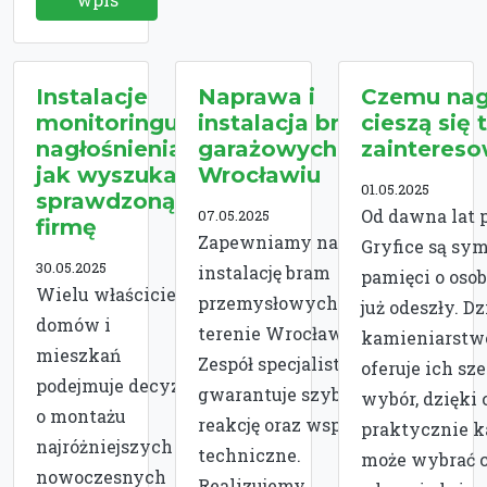
Instalacje
Naprawa i
Czemu nag
monitoringu i
instalacja bram
cieszą się 
nagłośnienia -
garażowych we
zainteres
jak wyszukać
Wrocławiu
01.05.2025
sprawdzoną
Od dawna lat 
07.05.2025
firmę
Zapewniamy naprawę i
Gryfice są sy
30.05.2025
instalację bram
pamięci o osob
Wielu właścicieli
przemysłowych na
już odeszły. Dz
domów i
terenie Wrocławia.
kamieniarstwo
mieszkań
Zespół specjalistów
oferuje ich sz
podejmuje decyzję
gwarantuje szybką
wybór, dzięki
o montażu
reakcję oraz wsparcie
praktycznie k
najróżniejszych
techniczne.
może wybrać 
nowoczesnych
Realizujemy