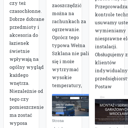
czy też
zaoszczędzić
Przeprowadz
czasochłonne.
można na
kontrole tech
Dobrze dobrane
rachunkach za
usuwamy uster
przedmioty i
ogrzewanie.
wymieniamy
akcesoria do
Oprócz tego
niesprawne e
łazienek
typowa Wełna
instalacji.
świetnie
Szklana nie pali
Obsługujemy 
wpływają na
się i może
klientów
ogólny wygląd
wytrzymać
indywidualnyc
każdego
wysokie
przedsiębiorst
wnętrza.
temperatury,
Postaw
Niezależnie od
tego czy
pomieszczenie
ma zostać
Strona
wyposa