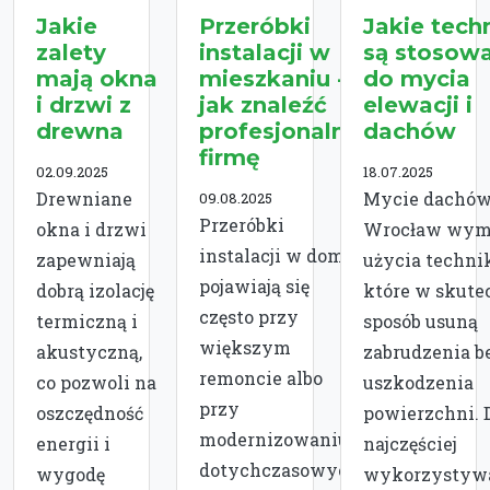
Jakie
Przeróbki
Jakie techn
zalety
instalacji w
są stosow
mają okna
mieszkaniu -
do mycia
i drzwi z
jak znaleźć
elewacji i
drewna
profesjonalną
dachów
firmę
02.09.2025
18.07.2025
Drewniane
Mycie dachó
09.08.2025
Przeróbki
okna i drzwi
Wrocław wym
instalacji w domu
zapewniają
użycia technik
pojawiają się
dobrą izolację
które w skute
często przy
termiczną i
sposób usuną
większym
akustyczną,
zabrudzenia b
remoncie albo
co pozwoli na
uszkodzenia
przy
oszczędność
powierzchni. 
modernizowaniu
energii i
najczęściej
dotychczasowych
wygodę
wykorzystyw