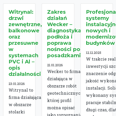
Witrynal:
Zakres
Profesjona
drzwi
działań
systemy
zewnętrzne,
Wecker –
instalacyjn
balkonowe
diagnostyka
nowych i
oraz
podłoża i
moderniz
przesuwne
poprawa
budynków
w
nośności pod
12.12.2025
systemach
posadzkami
W trakcie real
PVC i Al –
21.01.2026
inwestycji sz
opis
Wecker to firma
znaczenie od
działalności
działająca w
jakość wykon
23.01.2026
obszarze robót
instalacji. Sol
Witrynal to
geotechnicznych,
wykonany sy
firma działająca
której profil
pracuje stabil
w obszarze
można opisać
długi czas, dla
stolarki
jako rozpoznanie