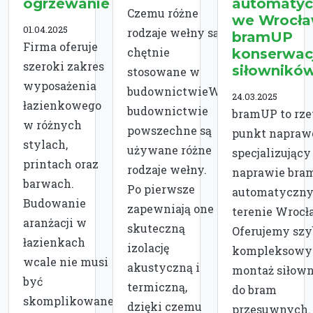
ogrzewanie
automatyc
Czemu różne
we Wrocła
01.04.2025
rodzaje wełny są
bramUP
Firma oferuje
chętnie
konserwac
szeroki zakres
siłownikó
stosowane w
wyposażenia
budownictwieW
24.03.2025
łazienkowego
budownictwie
bramUP to rze
w różnych
powszechne są
punkt napraw
stylach,
używane różne
specjalizujący
printach oraz
rodzaje wełny.
naprawie bra
barwach.
Po pierwsze
automatyczny
Budowanie
zapewniają one
terenie Wrocł
aranżacji w
skuteczną
Oferujemy szy
łazienkach
izolację
kompleksowy
wcale nie musi
akustyczną i
montaż siłow
być
termiczną,
do bram
skomplikowane
dzięki czemu
przesuwnych.