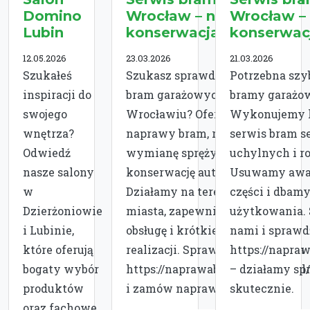
Domino
Wrocław – naprawa i
Wrocław – 
Lubin
konserwacja
konserwac
12.05.2026
23.03.2026
21.03.2026
Szukałeś
Szukasz sprawdzonego serwisu
Potrzebna sz
inspiracji do
bram garażowych we
bramy garażo
swojego
Wrocławiu? Oferujemy szybkie
Wykonujemy 
wnętrza?
naprawy bram, regulację,
serwis bram 
Odwiedź
wymianę sprężyn oraz
uchylnych i r
nasze salony
konserwację automatyki.
Usuwamy awa
w
Działamy na terenie całego
części i dbam
Dzierżoniowie
miasta, zapewniając fachową
użytkowania. 
i Lubinie,
obsługę i krótkie terminy
nami i sprawdź
które oferują
realizacji. Sprawdź szczegóły na
https://napra
bogaty wybór
https://naprawabram.wroclaw.pl
– działamy sp
produktów
i zamów naprawę już dzi
skutecznie.
oraz fachowe