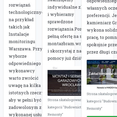
odpowiednieg
rozwiązań
indywidualne zlecenia
własnych ocz
technologicznych,
i wybieramy
preferencji. Je
na przykład
sprawdzone
kamieniarz Gr
takich jak
rozwiązania.Poznaj
wykona solidn
Instalacje
pełną ofertę na serwis-
pracę, to pom
monitoringu
montazbram.wroclaw.pl
spokojnie prz
Warszawa. Przy
i skorzystaj z naszej
przez długi cza
wyborze
pomocy już dziś!
odpowiedniego
wykonawcy
warto zwrócić
uwagę na kilka
istotnych rzeczy,
Strona skatalogo
aby w pełni być
Strona skatalogowana w
kategorii "Budowni
zadowolonym z
kategorii "Budownictwo i
Remonty"
wykonanej usługi.
Remonty"