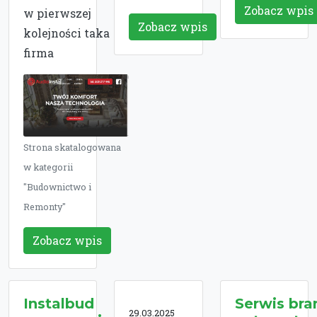
Zobacz wpis
w pierwszej
Zobacz wpis
kolejności taka
firma
Strona skatalogowana
w kategorii
"Budownictwo i
Remonty"
Zobacz wpis
Instalbud
Serwis br
29.03.2025