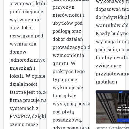
wykonawcy m
otworowej, której
przyczyn
dopasować tec
profil obejmuje
nierówności i
do indywidua
wytwarzanie
ubytków pod
warunków obi
oraz dobór
podłogą oraz
Każdy budyne
rozwiązań pod
dobór działań
wymaga inne
wymiar dla
prowadzących do
podejścia, co 
domów
wzmocnienia
finalny rezult
jednorodzinnych,
gruntu. W
związane z
mieszkań i
praktyce tego
przygotowan
lokali. W opisie
typu prace
instalacji
działalności
wykonuje się
istotne jest to, że
tam, gdzie
firma pracuje na
występują pustki
systemach z
pod płytą
PVC/PCV, dzięki
posadzkową,
czemu może
gdzie pojawia się
Strona skatalogo