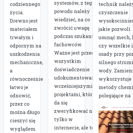
systemów, z tego
codziennego
technik należ
powodu należy
życia.
czyszczenie
wiedzieć, na co
Drewno jest
wysokociśnie
zwrócić uwagę
materiałem
jakie pozwoli
podczas szukania
trwałym i
usunąć mech, 
fachowców.
odpornym na
czy wszelkie 
Ważne jest przede
uszkodzenia
osady przy p
wszystkim
mechaniczne,
silnego strum
doświadczenie
a
wody. Zamien
udokumentowane
równocześnie
wykorzystuje 
wcześniejszymi
łatwo je
metody chemi
projektami, które
odnowić,
polegające na
da się
przez co
zweryfikować nie
można długo
tylko w
cieszyć się
internecie, ale te
wyglądem.