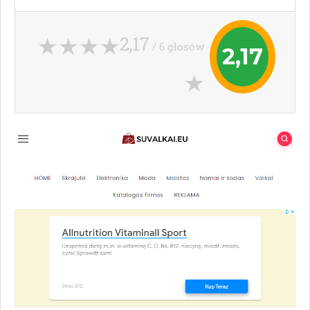
2,17
/ 6 głosów
2,17