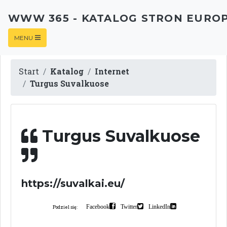
WWW 365 - KATALOG STRON EURO
MENU
Start
Katalog
Internet
Turgus Suvalkuose
Turgus Suvalkuose
https://suvalkai.eu/
Facebook
Twitter
LinkedIn
Podziel się: