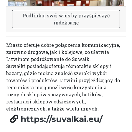
P
o
d
l
i
n
k
u
j
s
w
ó
j
w
p
i
s
b
y
p
r
z
y
ś
p
i
e
s
z
y
ć
i
n
d
e
k
s
a
c
j
ę
Miasto oferuje dobre połączenia komunikacyjne,
zarówno drogowe, jak i kolejowe, co ułatwia
Litwinom podróżowanie do Suwałk.
Suwałki posiadająoferują różnorakie sklepy i
bazary, gdzie można znaleźć szeroki wybór
towarów i produktów. Litwini przyjeżdżający do
tego miasta mają możliwość korzystania z
różnych sklepów spożywczych, butików,
restauracji sklepów odzieżowych,
elektronicznych, a także wielu innych.
https://suvalkai.eu/