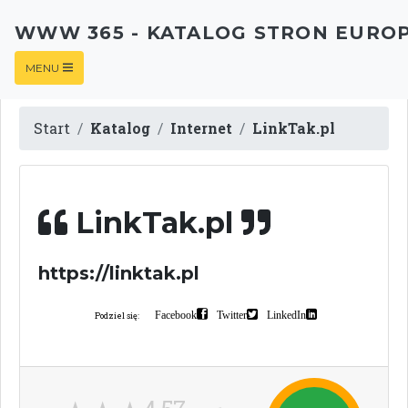
WWW 365 - KATALOG STRON EURO
MENU
Start
Katalog
Internet
LinkTak.pl
LinkTak.pl
https://linktak.pl
Facebook
Twitter
LinkedIn
Podziel się: