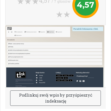
4,57
/ 7 głosów
4,57
P
o
d
l
i
n
k
u
j
s
w
ó
j
w
p
i
s
b
y
p
r
z
y
ś
p
i
e
s
z
y
ć
i
n
d
e
k
s
a
c
j
ę