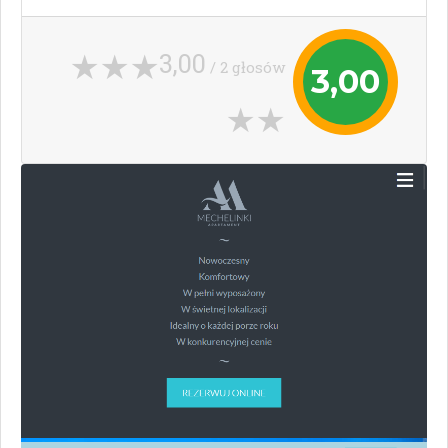
3,00
/ 2 głosów
3,00