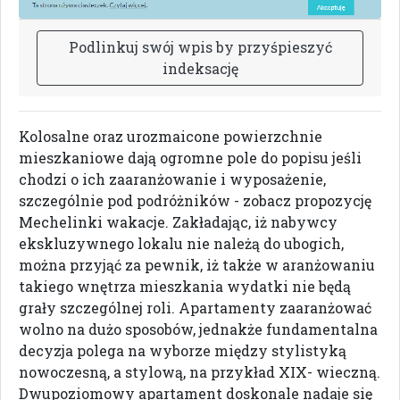
P
o
d
l
i
n
k
u
j
s
w
ó
j
w
p
i
s
b
y
p
r
z
y
ś
p
i
e
s
z
y
ć
i
n
d
e
k
s
a
c
j
ę
Kolosalne oraz urozmaicone powierzchnie
mieszkaniowe dają ogromne pole do popisu jeśli
chodzi o ich zaaranżowanie i wyposażenie,
szczególnie pod podróżników - zobacz propozycję
Mechelinki wakacje. Zakładając, iż nabywcy
ekskluzywnego lokalu nie należą do ubogich,
można przyjąć za pewnik, iż także w aranżowaniu
takiego wnętrza mieszkania wydatki nie będą
grały szczególnej roli. Apartamenty zaaranżować
wolno na dużo sposobów, jednakże fundamentalna
decyzja polega na wyborze między stylistyką
nowoczesną, a stylową, na przykład XIX- wieczną.
Dwupoziomowy apartament doskonale nadaje się