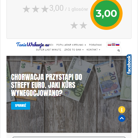
3,00
/ 1 głosów
3,00