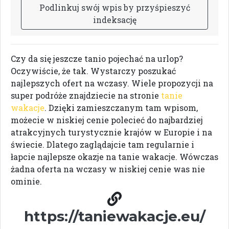
P
o
d
l
i
n
k
u
j
s
w
ó
j
w
p
i
s
b
y
p
r
z
y
ś
p
i
e
s
z
y
ć
i
n
d
e
k
s
a
c
j
ę
Czy da się jeszcze tanio pojechać na urlop?
Oczywiście, że tak. Wystarczy poszukać
najlepszych ofert na wczasy. Wiele propozycji na
super podróże znajdziecie na stronie
tanie
wakacje
. Dzięki zamieszczanym tam wpisom,
możecie w niskiej cenie polecieć do najbardziej
atrakcyjnych turystycznie krajów w Europie i na
świecie. Dlatego zaglądajcie tam regularnie i
łapcie najlepsze okazje na tanie wakacje. Wówczas
żadna oferta na wczasy w niskiej cenie was nie
ominie.
https://taniewakacje.eu/