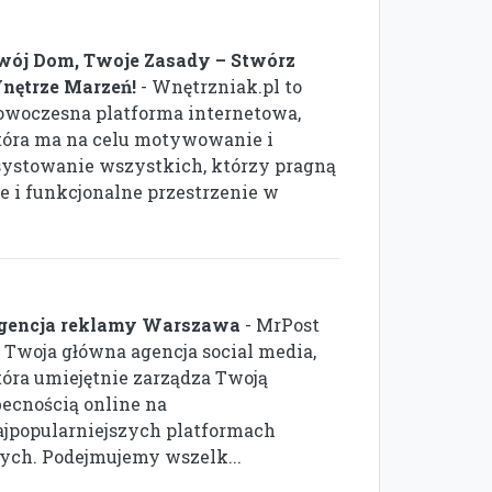
wój Dom, Twoje Zasady – Stwórz
nętrze Marzeń!
- Wnętrzniak.pl to
owoczesna platforma internetowa,
tóra ma na celu motywowanie i
systowanie wszystkich, którzy pragną
 i funkcjonalne przestrzenie w
gencja reklamy Warszawa
- MrPost
o Twoja główna agencja social media,
tóra umiejętnie zarządza Twoją
becnością online na
ajpopularniejszych platformach
ch. Podejmujemy wszelk...