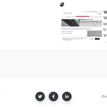
W
W
so
t
w
...
Po