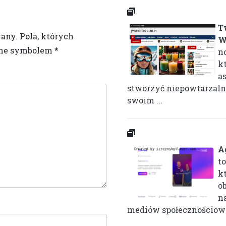
T
wany.
Pola, których
W
one symbolem
*
n
k
a
stworzyć niepowtarzalne
swoim ...
A
t
k
o
n
mediów społecznościowy