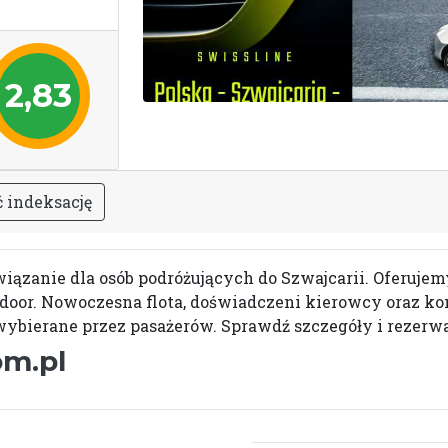
2,83
ć
i
n
d
e
k
s
a
c
j
ę
iązanie dla osób podróżujących do Szwajcarii. Oferujem
-door. Nowoczesna flota, doświadczeni kierowcy oraz ko
ybierane przez pasażerów. Sprawdź szczegóły i rezerwa
om.pl