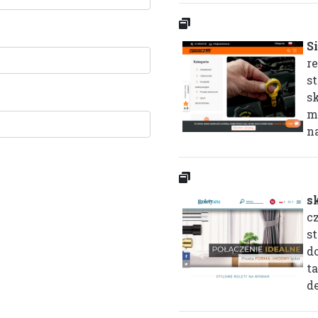
Si
re
s
sk
m
na
s
cz
s
d
t
de