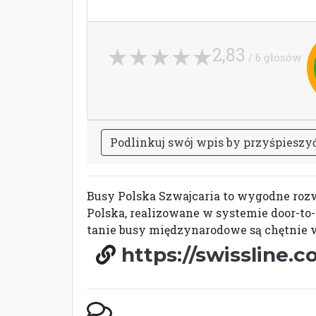
2,83
/ 6 głosów
P
o
d
l
i
n
k
u
j
s
w
ó
j
w
p
i
s
b
y
p
r
z
y
ś
p
i
e
s
z
y
Busy Polska Szwajcaria to wygodne rozw
Polska, realizowane w systemie door-to
tanie busy międzynarodowe są chętnie w
https://swissline.c