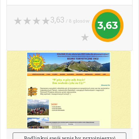
3,63
/ 8 głosów
3,63
P
o
d
l
i
n
k
u
j
s
w
ó
j
w
p
i
s
b
y
p
r
z
y
ś
p
i
e
s
z
y
ć