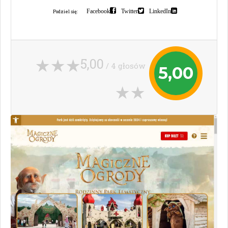
Facebook
Twitter
LinkedIn
Podziel się:
5,00
/ 4 głosów
5,00