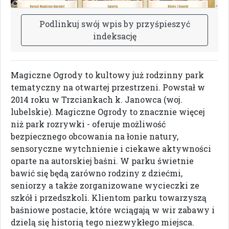
P
o
d
l
i
n
k
u
j
s
w
ó
j
w
p
i
s
b
y
p
r
z
y
ś
p
i
e
s
z
y
ć
i
n
d
e
k
s
a
c
j
ę
Magiczne Ogrody to kultowy już rodzinny park
tematyczny na otwartej przestrzeni. Powstał w
2014 roku w Trzciankach k. Janowca (woj.
lubelskie). Magiczne Ogrody to znacznie więcej
niż park rozrywki - oferuje możliwość
bezpiecznego obcowania na łonie natury,
sensoryczne wytchnienie i ciekawe aktywności
oparte na autorskiej baśni. W parku świetnie
bawić się będą zarówno rodziny z dziećmi,
seniorzy a także zorganizowane wycieczki ze
szkół i przedszkoli. Klientom parku towarzyszą
baśniowe postacie, które wciągają w wir zabawy i
dzielą się historią tego niezwykłego miejsca.