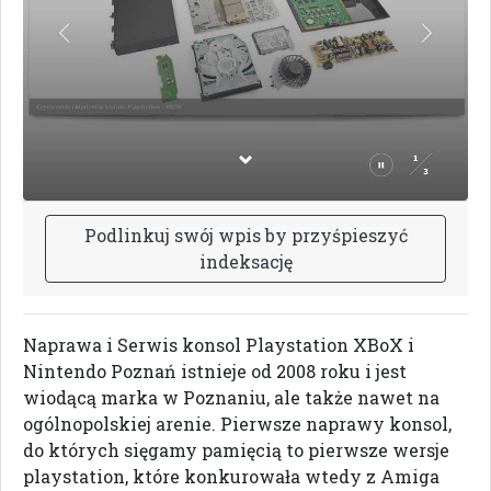
P
o
d
l
i
n
k
u
j
s
w
ó
j
w
p
i
s
b
y
p
r
z
y
ś
p
i
e
s
z
y
ć
i
n
d
e
k
s
a
c
j
ę
Naprawa i Serwis konsol Playstation XBoX i
Nintendo Poznań istnieje od 2008 roku i jest
wiodącą marka w Poznaniu, ale także nawet na
ogólnopolskiej arenie. Pierwsze naprawy konsol,
do których sięgamy pamięcią to pierwsze wersje
playstation, które konkurowała wtedy z Amiga