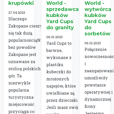
krupówki
World -
World -
sprzedawca
wytwórca
27.04.2023
kubków
kubków
Dlaczego
Yard Cups
Yard Cups
Zakopane cieszy
do granity
do
się tak dużą
sorbetów
06.01.2023
popularnościąNie
Yard Cups to
06.01.2023
bez powodów
Połączenie
barwne,
Zakopane jest
nowoczesnośc
wykonane z
uznawane za
i
plastiku
stolicę polskich
zaangażowani
kubeczki do
gór. Ta
umożliwiły
mrożonych
niezwykle
powstanie
napojów, które
popularna
operatywnej i
uwielbiane są
turystyczna
dynamicznej
przez dzieciaki.
miejscowość
firmy.
Jeśli masz swój
przyciąga co
Jesteśmy