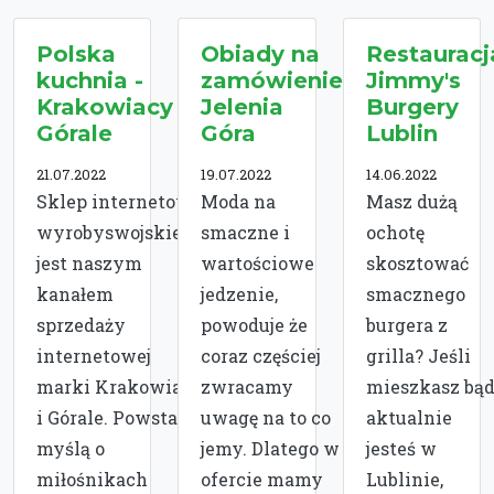
Polska
Obiady na
Restauracj
kuchnia -
zamówienie
Jimmy's
Krakowiacy i
Jelenia
Burgery
Górale
Góra
Lublin
21.07.2022
19.07.2022
14.06.2022
Sklep internetowy
Moda na
Masz dużą
wyrobyswojskie.pl
smaczne i
ochotę
jest naszym
wartościowe
skosztować
kanałem
jedzenie,
smacznego
sprzedaży
powoduje że
burgera z
internetowej
coraz częściej
grilla? Jeśli
marki Krakowiacy
zwracamy
mieszkasz bąd
i Górale. Powstał z
uwagę na to co
aktualnie
myślą o
jemy. Dlatego w
jesteś w
miłośnikach
ofercie mamy
Lublinie,