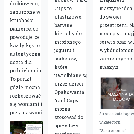
drobiowego,
Cups to
maszynę idea
zanurzone w
plastikowe,
do swojej
kruchości
barwne
przestrzeni. N
panierce, co
kielichy do
mocną stroną j
powoduje, że
mrożonego
serwis oraz wi
każdy kęs to
jogurtu i
wybór eleme
autentyczna
sorbetów,
zamiennych d
uczta dla
które
maszyn
podniebienia.
uwielbiane są
To punkt ,
przez dzieci.
gdzie można
Opakowania
rozkoszować
Yard Cups
się woniami i
można
przyprawami
Strona skatalogo
stosować do
w kategorii
sprzedaży
"Gastronomia"
mrożonego