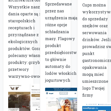
Sprzedawane
Cups można
Wszystkie nasze
przez nas
wykorzystyw
dania oparte są na
urządzenia mają
do sprzedaży
staropolskich
różne opcje
szejków oraz
recepturach i
schładzania
serwowania
przyrządzane z
masy. Flagowy
drinków. Jeśli
ekologicznych
produkt
prowadzisz sw
produktów. Gorąco
przedsiębiorstwa
punkt
polecamy własne
to głównie
gastronomiczn
produkty: grzyby,
automaty do
opakowania
przetwory
lodów włoskich i
mogą mieć
warzywno-owocowe.
jogurtowych
umieszczone
logo Twojej
firmy