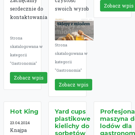
Zachęcamy
czystość
Zobacz wpis
serdecznie do
swoich wyrob
kontaktowania
Strona
Strona
skatalogowana w
skatalogowana w
kategorii
kategorii
"Gastronomia"
"Gastronomia"
Zobacz wpis
Zobacz wpis
Hot King
Yard cups
Profesjona
plastikowe
maszyna d
23.04.2024
kielichy do
lodów dla
Knajpa
sorbetów
gastronom