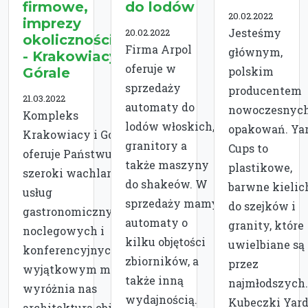
firmowe,
do lodów
20.02.2022
imprezy
Jesteśmy
20.02.2022
okolicznościowe
Firma Arpol
głównym,
- Krakowiacy i
oferuje w
polskim
Górale
sprzedaży
producentem
21.03.2022
automaty do
nowoczesnyc
Kompleks
lodów włoskich,
opakowań. Ya
Krakowiacy i Górale
granitory a
Cups to
oferuje Państwu
także maszyny
plastikowe,
szeroki wachlarz
do shakeów. W
barwne kielic
usług
sprzedaży mamy
do szejków i
gastronomicznych,
automaty o
granity, które
noclegowych i
kilku objętości
uwielbiane są
konferencyjnych w
zbiorników, a
przez
wyjątkowym miejscu,
także inną
najmłodszych.
wyróżnia nas
wydajnością.
Kubeczki Yar
architektura obiektu.