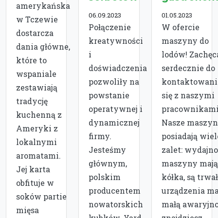
amerykańska
06.09.2023
01.05.2023
w Tczewie
Połączenie
W ofercie
dostarcza
kreatywności
maszyny do
dania główne,
i
lodów! Zachę
które to
doświadczenia
serdecznie do
wspaniale
pozwoliły na
kontaktowani
zestawiają
powstanie
się z naszymi
tradycję
operatywnej i
pracownikami
kuchenną z
dynamicznej
Nasze maszyn
Ameryki z
firmy.
posiadają wiel
lokalnymi
Jesteśmy
zalet: wydajno
aromatami.
głównym,
maszyny mają
Jej karta
polskim
kółka, są trwał
obfituje w
producentem
urządzenia ma
soków partie
nowatorskich
małą awaryjno
mięsa
kubków. Yard
znajdziesz