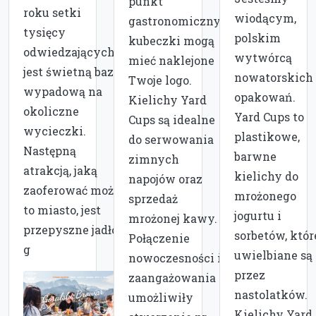
punkt
roku setki
wiodącym,
gastronomiczny,
tysięcy
polskim
kubeczki mogą
odwiedzających,
wytwórcą
mieć naklejone
jest świetną bazą
nowatorskich
Twoje logo.
wypadową na
opakowań.
Kielichy Yard
okoliczne
Yard Cups to
Cups są idealne
wycieczki.
plastikowe,
do serwowania
Następną
barwne
zimnych
atrakcją, jaką
kielichy do
napojów oraz
zaoferować może
mrożonego
sprzedaż
to miasto, jest
jogurtu i
mrożonej kawy.
przepyszne jadło
sorbetów, któr
Połączenie
g
uwielbiane są
nowoczesności i
przez
zaangażowania
nastolatków.
umożliwiły
Kielichy Yard