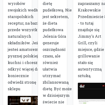
wyrobów
dietę
zapraszamy n
swojskich według
pudełkową. Nie
Krakowskie
staropolskich
jest sekretem,
Przedmieście 
receptur, na bazie
że dieta
- to tutaj
przede wszystkim
pudełkowa
znajduje się
naturalnych
Jelenia Góra
Jimmy's Art
składników. Jeśli
generuje
Grill, czyli
jesteś amatorem
oszczędność
miejsce, gdzie
pysznej polskiej
czasu, ale
grillowanie
kuchni i chcesz
również
stało się
odkryć więcej dań
ułatwia
autentyczną
koniecznie
utrzymać
sztuką.
odwiedź stronę
zbilansowaną
sklepu
dietę. Być może
w dzisiejszym
świecie nie