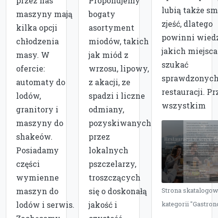
przez nas
Proponujemy
lubią także s
maszyny mają
bogaty
zjeść, dlatego
kilka opcji
asortyment
powinni wiedz
chłodzenia
miodów, takich
jakich miejsc
masy. W
jak miód z
szukać
ofercie:
wrzosu, lipowy,
sprawdzonyc
automaty do
z akacji, ze
restauracji. P
lodów,
spadzi i liczne
wszystkim
granitory i
odmiany,
maszyny do
pozyskiwanych
shakeów.
przez
Posiadamy
lokalnych
części
pszczelarzy,
wymienne
troszczących
maszyn do
się o doskonałą
Strona skatalogo
lodów i serwis.
jakość i
kategorii "Gastro