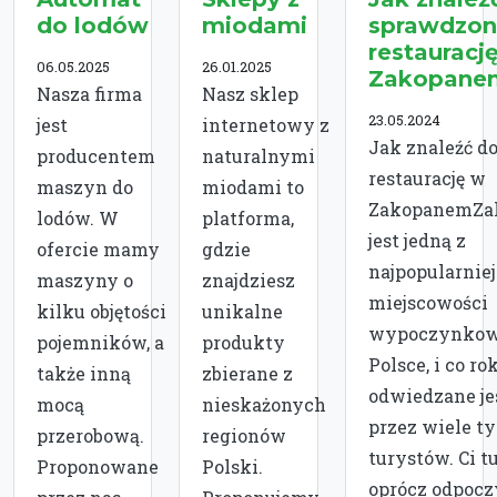
do lodów
miodami
sprawdzon
restauracj
06.05.2025
26.01.2025
Zakopane
Nasza firma
Nasz sklep
23.05.2024
jest
internetowy z
Jak znaleźć d
producentem
naturalnymi
restaurację w
maszyn do
miodami to
ZakopanemZa
lodów. W
platforma,
jest jedną z
ofercie mamy
gdzie
najpopularnie
maszyny o
znajdziesz
miejscowości
kilku objętości
unikalne
wypoczynko
pojemników, a
produkty
Polsce, i co ro
także inną
zbierane z
odwiedzane je
mocą
nieskażonych
przez wiele ty
przerobową.
regionów
turystów. Ci t
Proponowane
Polski.
oprócz odpoc