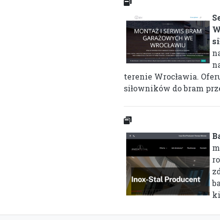
S
W
s
n
n
terenie Wrocławia. Ofe
siłowników do bram prze
B
m
ro
z
b
ki