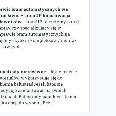
erwis bram automatycznych we
rocławiu – bramUP konserwacja
iłowników
- bramUP to rzetelny punkt
aprawczy specjalizujący się w
aprawie bram automatycznych na
rujemy szybki i kompleksowy montaż
suwnych. ...
alustrady nierdzewne
- Jakie rodzaje
ateriałów wykorzystuje się do
bienia balustradJeżeli ktoś się
decyduje zamontować na swoich
alkonach Balustrady panelowe, to ma
lka opcji do wyboru. Bez ...