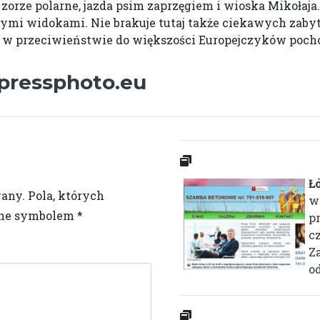
orze polarne, jazda psim zaprzęgiem i wioska Mikołaja.
ymi widokami. Nie brakuje tutaj także ciekawych zabytk
ie w przeciwieństwie do większości Europejczyków pocho
pressphoto.eu
Ł
wany.
Pola, których
w
one symbolem
*
p
c
Z
o