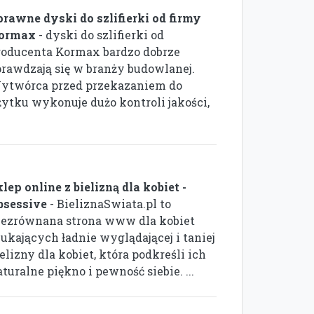
prawne dyski do szlifierki od firmy
ormax
- dyski do szlifierki od
roducenta Kormax bardzo dobrze
prawdzają się w branży budowlanej.
ytwórca przed przekazaniem do
żytku wykonuje dużo kontroli jakości,
lep online z bielizną dla kobiet -
bsessive
- BieliznaSwiata.pl to
iezrównana strona www dla kobiet
zukających ładnie wyglądającej i taniej
elizny dla kobiet, która podkreśli ich
turalne piękno i pewność siebie. ...