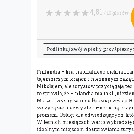
4,81
/ 16 głosów
P
o
d
l
i
n
k
u
j
s
w
ó
j
w
p
i
s
b
y
p
r
z
y
ś
p
i
e
s
z
y
Finlandia – kraj naturalnego piękna i raj
tajemniczym krajem i nieznanym zakątkie
Mikołajem, ale turystów przyciągają też 
to sprawia, że Finlandia ma taki „niezi
Morze i wyspy są nieodłączną częścią 
szczycą się niezwykle różnorodną przy
promem. Usługi dla odwiedzających, któr
W letnich miesiącach warto wybrać się d
idealnym miejscem do uprawiania turysty