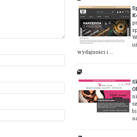
S
K
p
s
W
u
wydajności i ...
Sk
O
n
s
bi
na