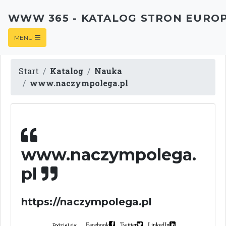
WWW 365 - KATALOG STRON EURO
MENU
Start
Katalog
Nauka
www.naczympolega.pl
www.naczympolega.
pl
https://naczympolega.pl
Facebook
Twitter
LinkedIn
Podziel się: