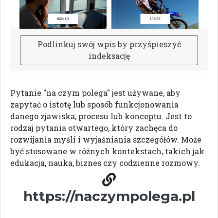
P
o
d
l
i
n
k
u
j
s
w
ó
j
w
p
i
s
b
y
p
r
z
y
ś
p
i
e
s
z
y
ć
i
n
d
e
k
s
a
c
j
ę
Pytanie "na czym polega" jest używane, aby
zapytać o istotę lub sposób funkcjonowania
danego zjawiska, procesu lub konceptu. Jest to
rodzaj pytania otwartego, który zachęca do
rozwijania myśli i wyjaśniania szczegółów. Może
być stosowane w różnych kontekstach, takich jak
edukacja, nauka, biznes czy codzienne rozmowy.
https://naczympolega.pl