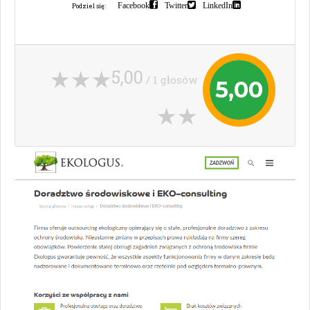
Facebook
Twitter
LinkedIn
Podziel się:
5,00
/ 1 głosów
5,00