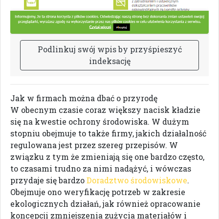
P
o
d
l
i
n
k
u
j
s
w
ó
j
w
p
i
s
b
y
p
r
z
y
ś
p
i
e
s
z
y
ć
i
n
d
e
k
s
a
c
j
ę
Jak w firmach można dbać o przyrodę
W obecnym czasie coraz większy nacisk kładzie
się na kwestie ochrony środowiska. W dużym
stopniu obejmuje to także firmy, jakich działalność
regulowana jest przez szereg przepisów. W
związku z tym że zmieniają się one bardzo często,
to czasami trudno za nimi nadążyć, i wówczas
przydaje się bardzo
Doradztwo środowiskowe
.
Obejmuje ono weryfikację potrzeb w zakresie
ekologicznych działań, jak również opracowanie
koncepcji zmniejszenia zużycia materiałów i