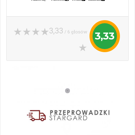
3,33
/ 6 głosów
3,33