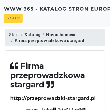
WWW 365 - KATALOG STRON EURO
MENU
Start
Katalog
Nieruchomości
Firma przeprowadzkowa stargard
Firma
przeprowadzkowa
stargard
http://przeprowadzki-stargard.pl
Facebook
Twitter
LinkedIn
Podziel się: