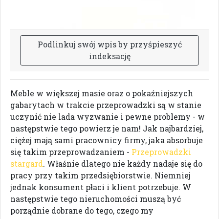
P
o
d
l
i
n
k
u
j
s
w
ó
j
w
p
i
s
b
y
p
r
z
y
ś
p
i
e
s
z
y
ć
i
n
d
e
k
s
a
c
j
ę
Meble w większej masie oraz o pokaźniejszych
gabarytach w trakcie przeprowadzki są w stanie
uczynić nie lada wyzwanie i pewne problemy - w
następstwie tego powierz je nam! Jak najbardziej,
ciężej mają sami pracownicy firmy, jaka absorbuje
się takim przeprowadzaniem -
Przeprowadzki
stargard
. Właśnie dlatego nie każdy nadaje się do
pracy przy takim przedsiębiorstwie. Niemniej
jednak konsument płaci i klient potrzebuje. W
następstwie tego nieruchomości muszą być
porządnie dobrane do tego, czego my