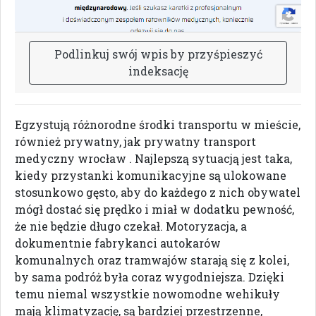
P
o
d
l
i
n
k
u
j
s
w
ó
j
w
p
i
s
b
y
p
r
z
y
ś
p
i
e
s
z
y
ć
i
n
d
e
k
s
a
c
j
ę
Egzystują różnorodne środki transportu w mieście,
również prywatny, jak prywatny transport
medyczny wrocław . Najlepszą sytuacją jest taka,
kiedy przystanki komunikacyjne są ulokowane
stosunkowo gęsto, aby do każdego z nich obywatel
mógł dostać się prędko i miał w dodatku pewność,
że nie będzie długo czekał. Motoryzacja, a
dokumentnie fabrykanci autokarów
komunalnych oraz tramwajów starają się z kolei,
by sama podróż była coraz wygodniejsza. Dzięki
temu niemal wszystkie nowomodne wehikuły
mają klimatyzację, są bardziej przestrzenne,