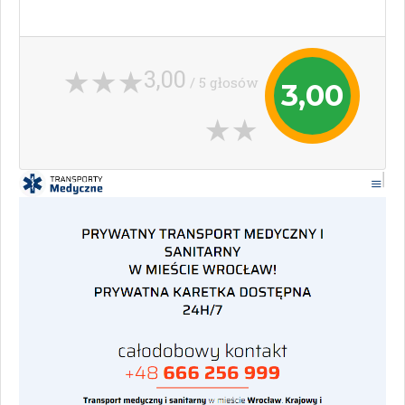
3,00
/ 5 głosów
3,00