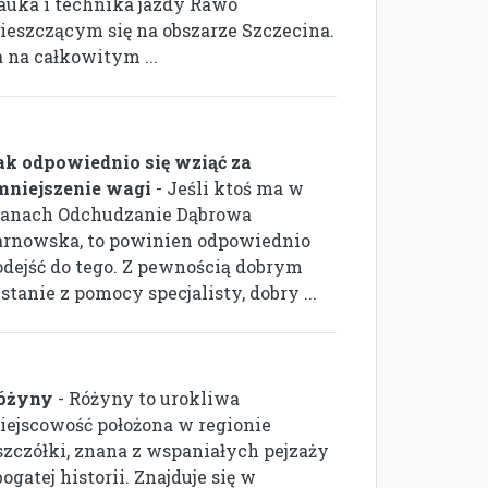
auka i technika jazdy Rawo
ieszczącym się na obszarze Szczecina.
 na całkowitym ...
ak odpowiednio się wziąć za
mniejszenie wagi
- Jeśli ktoś ma w
lanach Odchudzanie Dąbrowa
arnowska, to powinien odpowiednio
odejść do tego. Z pewnością dobrym
anie z pomocy specjalisty, dobry ...
óżyny
- Różyny to urokliwa
iejscowość położona w regionie
szczółki, znana z wspaniałych pejzaży
bogatej historii. Znajduje się w