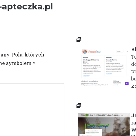
-apteczka.pl
B
wany.
Pola, których
T
one symbolem
*
d
p
b
ko
J
r
W