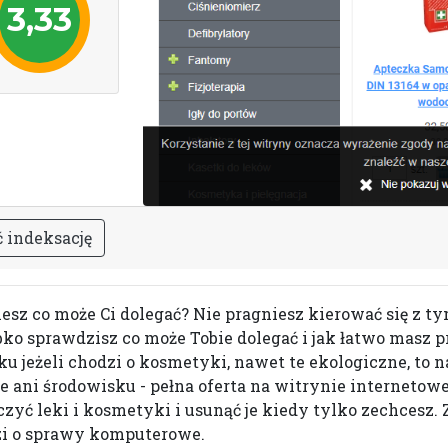
3,33
ć
i
n
d
e
k
s
a
c
j
ę
iesz co może Ci dolegać? Nie pragniesz kierować się z t
ybko sprawdzisz co może Tobie dolegać i jak łatwo masz
u jeżeli chodzi o kosmetyki, nawet te ekologiczne, to n
ie ani środowisku - pełna oferta na witrynie internetow
zyć leki i kosmetyki i usunąć je kiedy tylko zechcesz.
dzi o sprawy komputerowe.