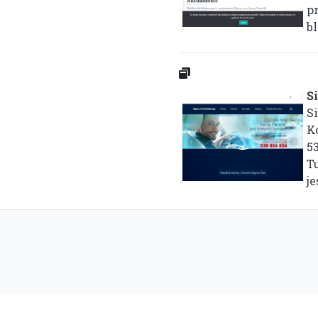
p
bl
S
S
K
53
T
je