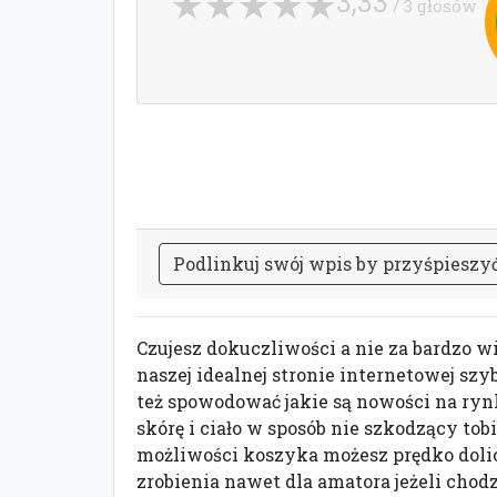
3,33
/ 3 głosów
P
o
d
l
i
n
k
u
j
s
w
ó
j
w
p
i
s
b
y
p
r
z
y
ś
p
i
e
s
z
y
Czujesz dokuczliwości a nie za bardzo w
naszej idealnej stronie internetowej sz
też spowodować jakie są nowości na rynk
skórę i ciało w sposób nie szkodzący tob
możliwości koszyka możesz prędko dolic
zrobienia nawet dla amatora jeżeli cho