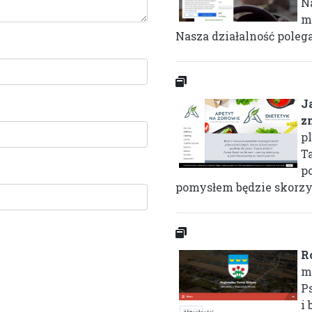
N
m
Nasza działalność polega
J
z
p
T
p
pomysłem będzie skorzyst
R
m
P
i 