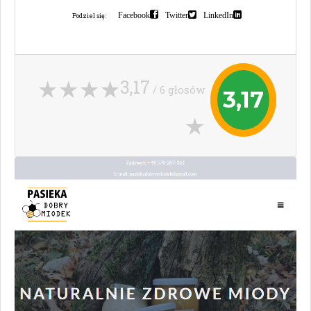
Facebook
Twitter
LinkedIn
Podziel się:
3,17
/ 6 głosów
3,17