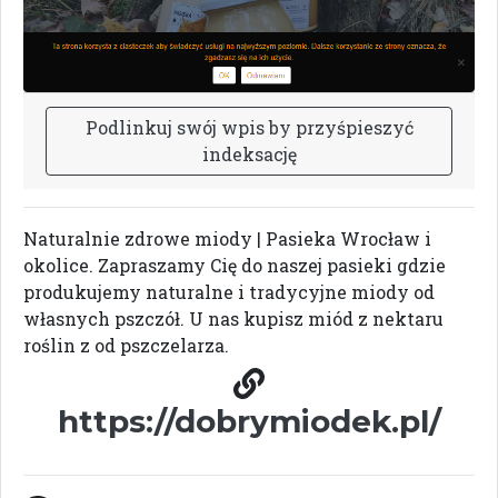
P
o
d
l
i
n
k
u
j
s
w
ó
j
w
p
i
s
b
y
p
r
z
y
ś
p
i
e
s
z
y
ć
i
n
d
e
k
s
a
c
j
ę
Naturalnie zdrowe miody | Pasieka Wrocław i
okolice. Zapraszamy Cię do naszej pasieki gdzie
produkujemy naturalne i tradycyjne miody od
własnych pszczół. U nas kupisz miód z nektaru
roślin z od pszczelarza.
https://dobrymiodek.pl/