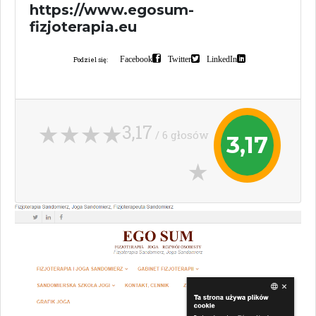
https://www.egosum-
fizjoterapia.eu
Facebook
Twitter
LinkedIn
Podziel się:
3,17
/ 6 głosów
3,17