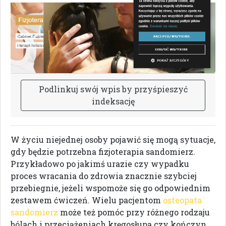
P
o
d
l
i
n
k
u
j
s
w
ó
j
w
p
i
s
b
y
p
r
z
y
ś
p
i
e
s
z
y
ć
i
n
d
e
k
s
a
c
j
ę
W życiu niejednej osoby pojawić się mogą sytuacje,
gdy będzie potrzebna fizjoterapia sandomierz.
Przykładowo po jakimś urazie czy wypadku
proces wracania do zdrowia znacznie szybciej
przebiegnie, jeżeli wspomoże się go odpowiednim
zestawem ćwiczeń. Wielu pacjentom
osteopata
sandomierz
może też pomóc przy różnego rodzaju
bólach i przeciążeniach kręgosłupa czy kończyn.