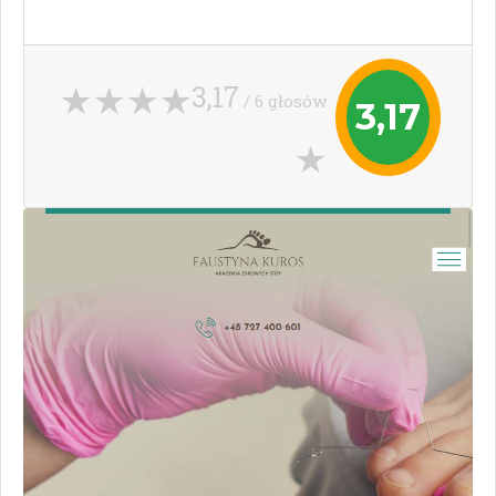
3,17
/ 6 głosów
3,17