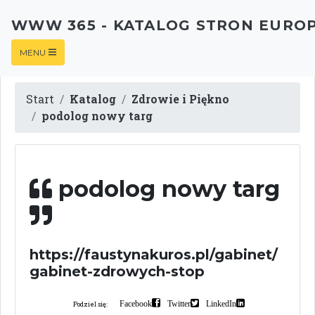
WWW 365 - KATALOG STRON EURO
MENU
Start
Katalog
Zdrowie i Piękno
podolog nowy targ
podolog nowy targ
https://faustynakuros.pl/gabinet/
gabinet-zdrowych-stop
Facebook
Twitter
LinkedIn
Podziel się: