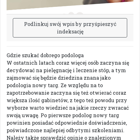
P
o
d
l
i
n
k
u
j
s
w
ó
j
w
p
i
s
b
y
p
r
z
y
ś
p
i
e
s
z
y
ć
i
n
d
e
k
s
a
c
j
ę
Gdzie szukać dobrego podologa
W ostatnich latach coraz więcej osób zaczyna się
decydować na pielęgnację i leczenie stóp, a tym
zajmować się będzie dziedzina znana jako
podologia nowy targ. Ze względu na to
zapotrzebowanie zaczyna się też otwierać coraz
większa ilość gabinetów, z tego też powodu przy
wyborze warto wiedzieć na jakie rzeczy zwracać
swoją uwagę. Po pierwsze podolog nowy targ
powinien posiadać odpowiednie doświadczenie,
poświadczone najlepiej odbytymi szkoleniami.
Należy także sprawdzić opinie o znalezionym