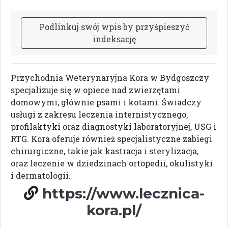
P
o
d
l
i
n
k
u
j
s
w
ó
j
w
p
i
s
b
y
p
r
z
y
ś
p
i
e
s
z
y
ć
i
n
d
e
k
s
a
c
j
ę
Przychodnia Weterynaryjna Kora w Bydgoszczy
specjalizuje się w opiece nad zwierzętami
domowymi, głównie psami i kotami. Świadczy
usługi z zakresu leczenia internistycznego,
profilaktyki oraz diagnostyki laboratoryjnej, USG i
RTG. Kora oferuje również specjalistyczne zabiegi
chirurgiczne, takie jak kastracja i sterylizacja,
oraz leczenie w dziedzinach ortopedii, okulistyki
i dermatologii.
https://www.lecznica-
kora.pl/