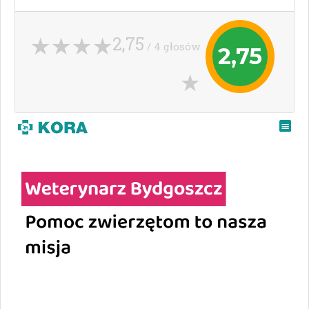
2,75
/ 4 głosów
2,75