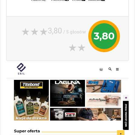
3,80
/ 5 głosów
3,80