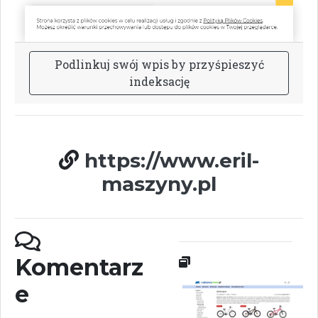
P
o
d
l
i
n
k
u
j
s
w
ó
j
w
p
i
s
b
y
p
r
z
y
ś
p
i
e
s
z
y
ć
i
n
d
e
k
s
a
c
j
ę
https://www.eril-
maszyny.pl
Komentarz
e