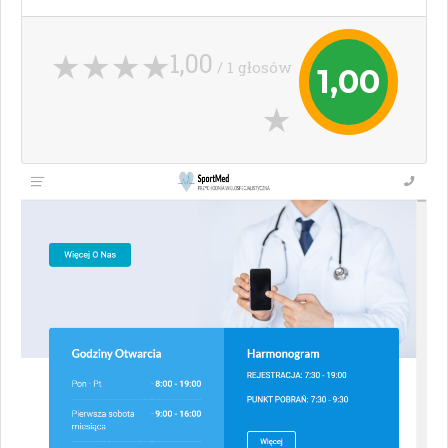
1,00
/ 1 głosów
1,00