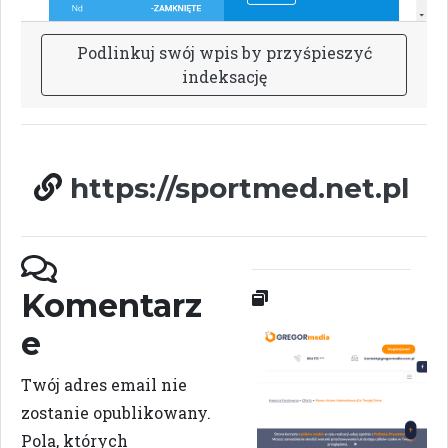
P
o
d
l
i
n
k
u
j
s
w
ó
j
w
p
i
s
b
y
p
r
z
y
ś
p
i
e
s
z
y
ć
i
n
d
e
k
s
a
c
j
ę
https://sportmed.net.pl
Komentarz
e
Twój adres email nie
zostanie opublikowany.
Pola, których