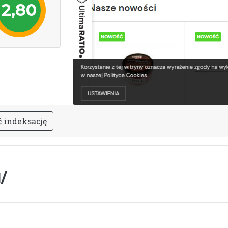
2,80
ć
i
n
d
e
k
s
a
c
j
ę
/