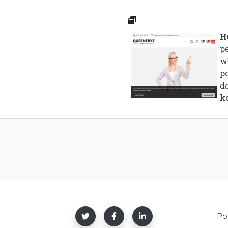
H
p
wł
p
d
ko
Po