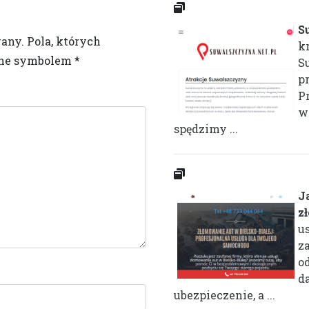
S
wany.
Pola, których
kr
one symbolem
*
S
p
P
w
spędzimy ...
J
z
u
z
od
da
ubezpieczenie, a ...