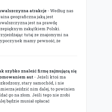
uwalszczyzna atrakcje
- Według nas
aina geograficzna jaką jest
uwalszczyzna jest na prawdę
rzepięknym zakątkiem Polski.
rzyjeżdżając tutaj ze znajomymi na
ypoczynek mamy pewność, że
ak szybko znaleźć firmę zajmującą się
łomowaniem aut
- Jeżeli ktoś ma
szkodzony, stary samochód, i nie
amierza jeździć nim dalej, to powinien
dać go na złom. Jeśli tego nie zrobi
lej będzie musiał opłacać