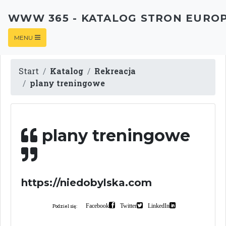
WWW 365 - KATALOG STRON EURO
MENU
Start
Katalog
Rekreacja
plany treningowe
plany treningowe
https://niedobylska.com
Facebook
Twitter
LinkedIn
Podziel się: