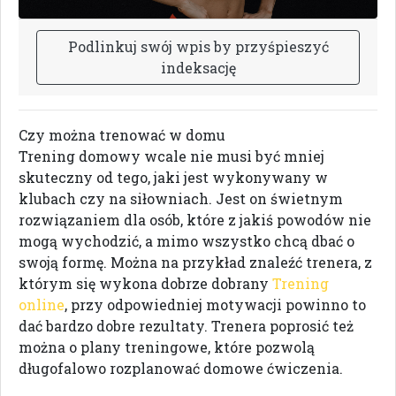
P
o
d
l
i
n
k
u
j
s
w
ó
j
w
p
i
s
b
y
p
r
z
y
ś
p
i
e
s
z
y
ć
i
n
d
e
k
s
a
c
j
ę
Czy można trenować w domu
Trening domowy wcale nie musi być mniej
skuteczny od tego, jaki jest wykonywany w
klubach czy na siłowniach. Jest on świetnym
rozwiązaniem dla osób, które z jakiś powodów nie
mogą wychodzić, a mimo wszystko chcą dbać o
swoją formę. Można na przykład znaleźć trenera, z
którym się wykona dobrze dobrany
Trening
online
, przy odpowiedniej motywacji powinno to
dać bardzo dobre rezultaty. Trenera poprosić też
można o plany treningowe, które pozwolą
długofalowo rozplanować domowe ćwiczenia.