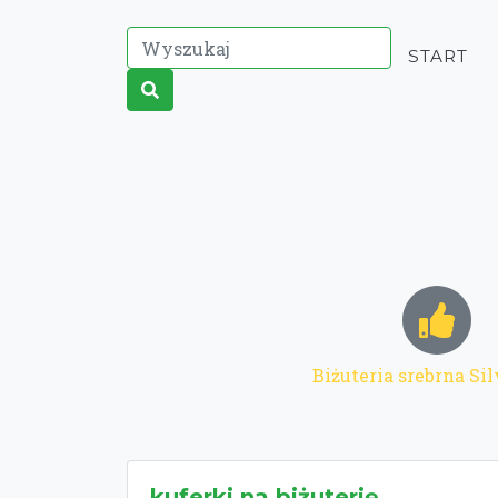
START
Biżuteria srebrna Sil
kuferki na biżuterię