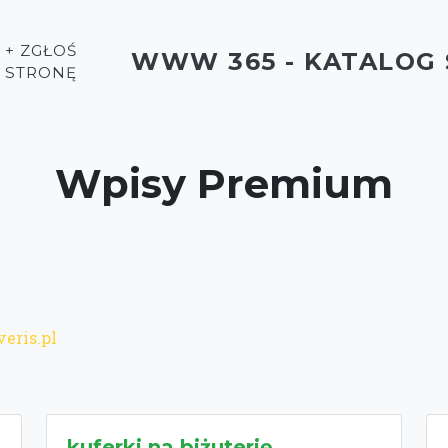
+ ZGŁOŚ
WWW 365 - KATALOG
STRONĘ
Wpisy Premium
veris.pl
kuferki na biżuterię