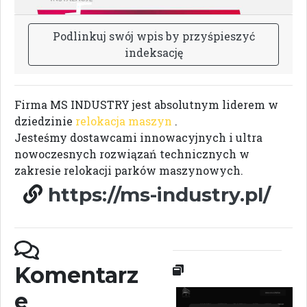
P
o
d
l
i
n
k
u
j
s
w
ó
j
w
p
i
s
b
y
p
r
z
y
ś
p
i
e
s
z
y
ć
i
n
d
e
k
s
a
c
j
ę
Firma MS INDUSTRY jest absolutnym liderem w
dziedzinie
relokacja maszyn
.
Jesteśmy dostawcami innowacyjnych i ultra
nowoczesnych rozwiązań technicznych w
zakresie relokacji parków maszynowych.
https://ms-industry.pl/
Komentarz
e