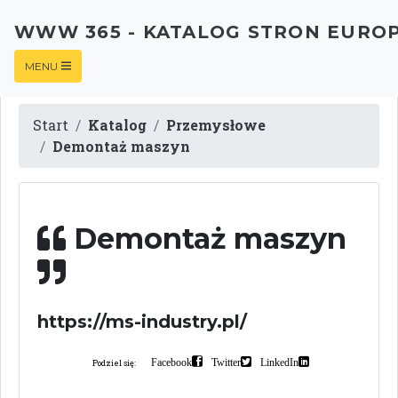
WWW 365 - KATALOG STRON EURO
MENU
Start
Katalog
Przemysłowe
Demontaż maszyn
Demontaż maszyn
https://ms-industry.pl/
Facebook
Twitter
LinkedIn
Podziel się: