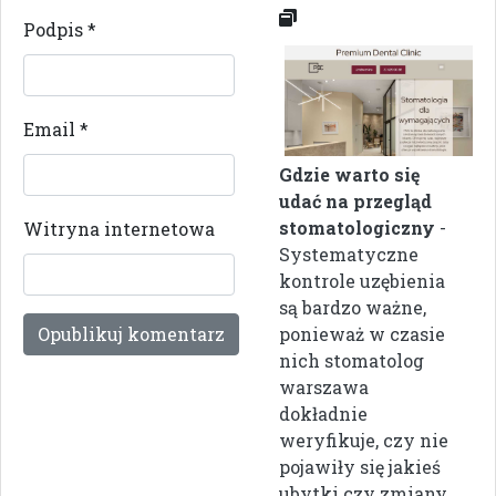
Podpis
*
Email
*
Gdzie warto się
udać na przegląd
stomatologiczny
-
Witryna internetowa
Systematyczne
kontrole uzębienia
są bardzo ważne,
ponieważ w czasie
nich stomatolog
warszawa
dokładnie
weryfikuje, czy nie
pojawiły się jakieś
ubytki czy zmiany