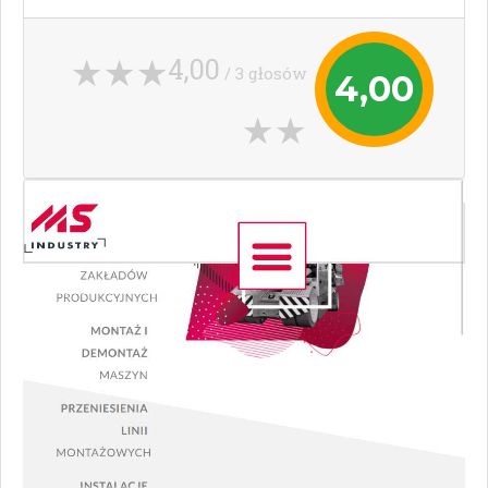
4,00
/ 3 głosów
4,00