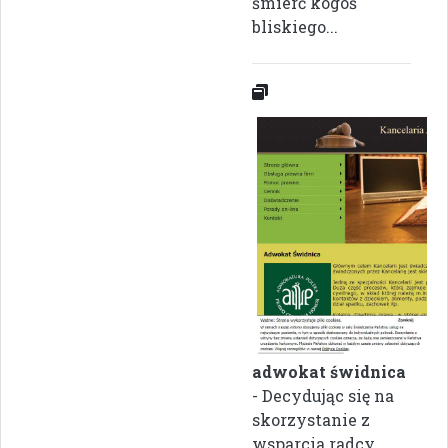
śmierć kogoś
bliskiego...
adwokat świdnica
- Decydując się na
skorzystanie z
wsparcia radcy,