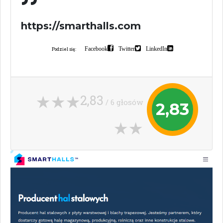
https://smarthalls.com
Facebook
Twitter
LinkedIn
Podziel się:
2,83
/ 6 głosów
2,83