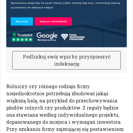
P
o
d
l
i
n
k
u
j
s
w
ó
j
w
p
i
s
b
y
p
r
z
y
ś
p
i
e
s
z
y
ć
i
n
d
e
k
s
a
c
j
ę
Rolniczy czy różnego rodzaju firmy
niejednokrotnie potrzebują zbudować jakąś
większą halę, na przykład do przechowywania
płodów rolnych czy produktów. Z reguły będzie
ona stawiana według indywidualnego projektu,
dopasowanego do miejsca i wymagań inwestora.
Przy szukaniu firmy zajmującej się postawieniem