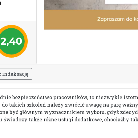
2,40
ć
i
n
d
e
k
s
a
c
j
ę
iednie bezpieczeństwo pracowników, to niezwykle istotn
 do takich szkoleń należy zwrócić uwagę na parę ważny
ny one być głównym wyznacznikiem wyboru, gdyż zdecydo
u świadczy także różne usługi dodatkowe, chociażby tak