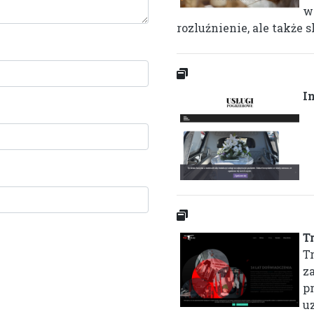
w
rozluźnienie, ale także 
I
T
T
z
p
u