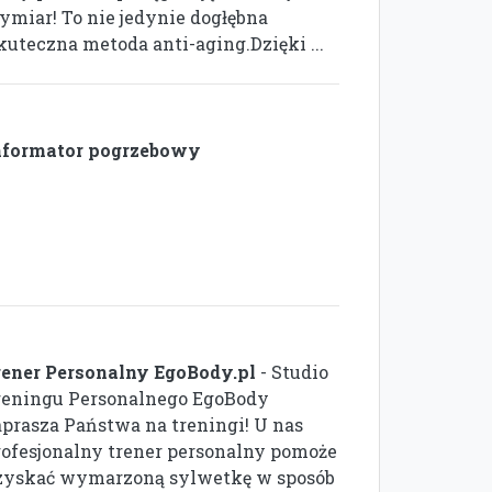
ymiar! To nie jedynie dogłębna
skuteczna metoda anti-aging.Dzięki ...
nformator pogrzebowy
rener Personalny EgoBody.pl
- Studio
reningu Personalnego EgoBody
aprasza Państwa na treningi! U nas
rofesjonalny trener personalny pomoże
zyskać wymarzoną sylwetkę w sposób