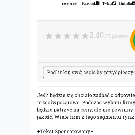
Facebook
Twitter
LinkedIn
Podziel się:
2,40
/ 5 głosów
P
o
d
l
i
n
k
u
j
s
w
ó
j
w
p
i
s
b
y
p
r
z
y
ś
p
i
e
s
z
y
Jeśli będzie się chciało zadbać o odpow
przeciwpożarowe. Podczas wyboru firmy
będzie patrzyć na ceny, ale nie powin
jakość. Wiele firm z tego segmentu rynk
+Tekst Sponsorowany+