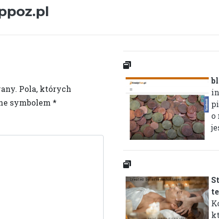
ppoz.pl
b
wany.
Pola, których
i
one symbolem
*
p
o
je
S
t
K
k