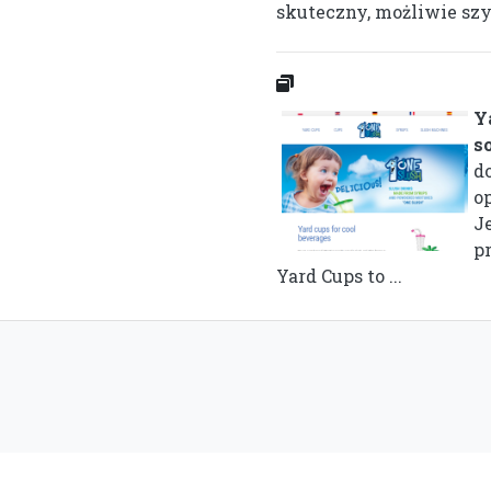
skuteczny, możliwie szyb
Y
s
d
o
J
p
Yard Cups to ...