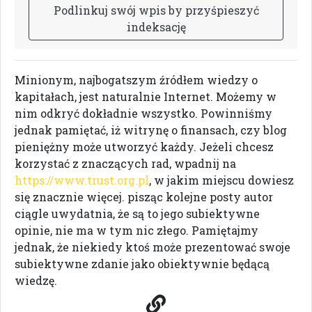
P
o
d
l
i
n
k
u
j
s
w
ó
j
w
p
i
s
b
y
p
r
z
y
ś
p
i
e
s
z
y
ć
i
n
d
e
k
s
a
c
j
ę
Minionym, najbogatszym źródłem wiedzy o
kapitałach, jest naturalnie Internet. Możemy w
nim odkryć dokładnie wszystko. Powinniśmy
jednak pamiętać, iż witrynę o finansach, czy blog
pieniężny może utworzyć każdy. Jeżeli chcesz
korzystać z znaczących rad, wpadnij na
https://www.trust.org.pl
, w jakim miejscu dowiesz
się znacznie więcej. pisząc kolejne posty autor
ciągle uwydatnia, że są to jego subiektywne
opinie, nie ma w tym nic złego. Pamiętajmy
jednak, że niekiedy ktoś może prezentować swoje
subiektywne zdanie jako obiektywnie będącą
wiedzę.