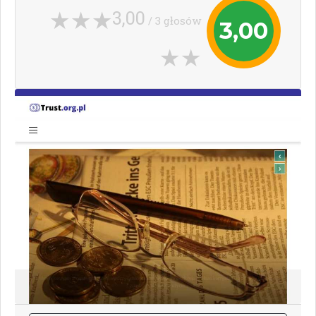
3,00
/ 3 głosów
3,00