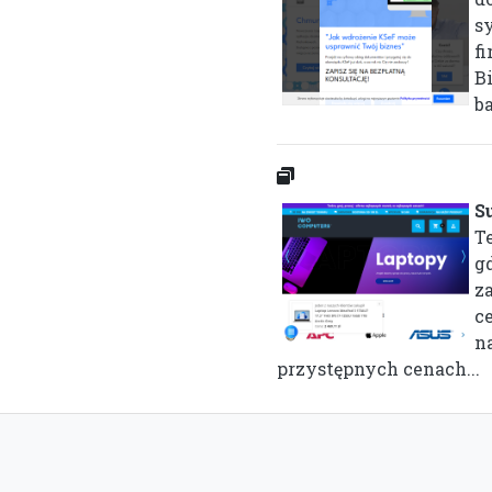
s
fi
Bi
ba
S
T
gd
z
c
n
przystępnych cenach...