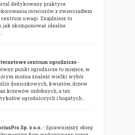
ortal dedykowany praktyce
ekorowania interiorów z zwierciadłem
 centrum uwagi. Znajdziesz tu
, jak skomponować idealne
.
nternetowe centrum ogrodnicze
-
łówny punkt ogrodnicze to miejsce, w
tórym można znaleźć wielki wybór
oślin doniczkowych, kwiatów, drzew
raz krzewów ozdobnych, a też
rtykułów ogrodniczych i bogatych...
riusPro Sp. z o.o.
- Sprawniejszy obieg
okumentów firm wykonywany przez