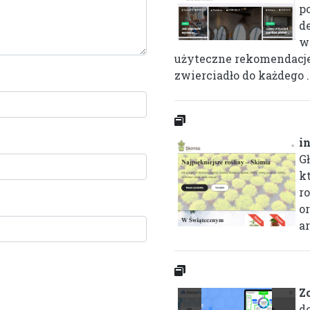
p
d
w
użyteczne rekomendacje
zwierciadło do każdego ..
i
G
k
r
o
a
Zo
d