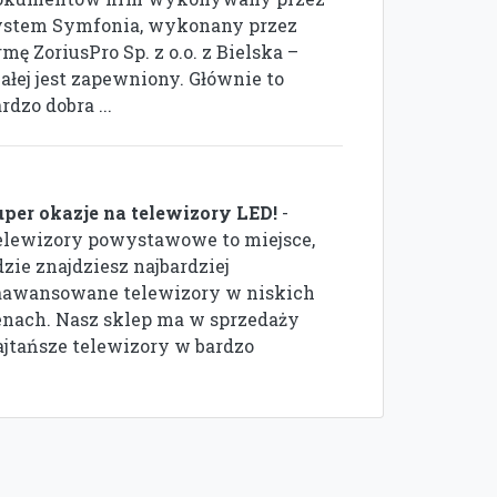
ystem Symfonia, wykonany przez
rmę ZoriusPro Sp. z o.o. z Bielska –
ałej jest zapewniony. Głównie to
rdzo dobra ...
uper okazje na telewizory LED!
-
elewizory powystawowe to miejsce,
zie znajdziesz najbardziej
aawansowane telewizory w niskich
enach. Nasz sklep ma w sprzedaży
ajtańsze telewizory w bardzo