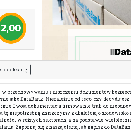
2,00
ć
i
n
d
e
k
s
a
c
j
ę
w przechowywaniu i niszczeniu dokumentów bezpieczni
ecnie jako DataBank. Niezależnie od tego, czy decydujesz
firmie Twoja dokumentacja firmowa nie trafi do nieodpo
 a tę niepotrzebną zniszczymy z dbałością o środowisko
alności w różnych sektorach, a na podstawie wieloletn
łania. Zapoznaj się z naszą ofertą lub napisz do DataBan