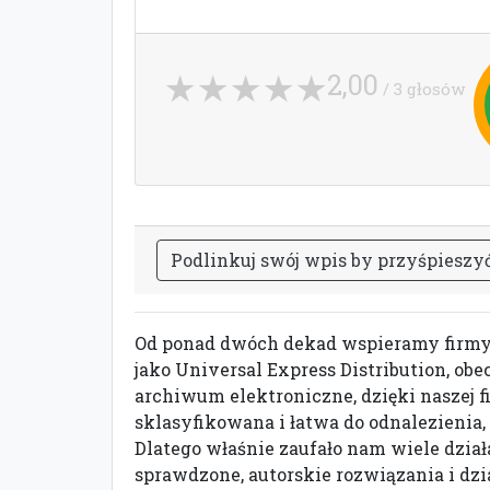
2,00
/ 3 głosów
P
o
d
l
i
n
k
u
j
s
w
ó
j
w
p
i
s
b
y
p
r
z
y
ś
p
i
e
s
z
y
Od ponad dwóch dekad wspieramy firmy 
jako Universal Express Distribution, ob
archiwum elektroniczne, dzięki naszej 
sklasyfikowana i łatwa do odnalezienia,
Dlatego właśnie zaufało nam wiele dział
sprawdzone, autorskie rozwiązania i dzia