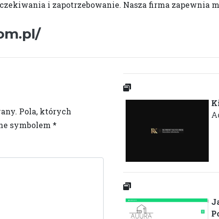
czekiwania i zapotrzebowanie. Nasza firma zapewnia m.i
om.pl/
K
wany.
Pola, których
A
one symbolem
*
J
P