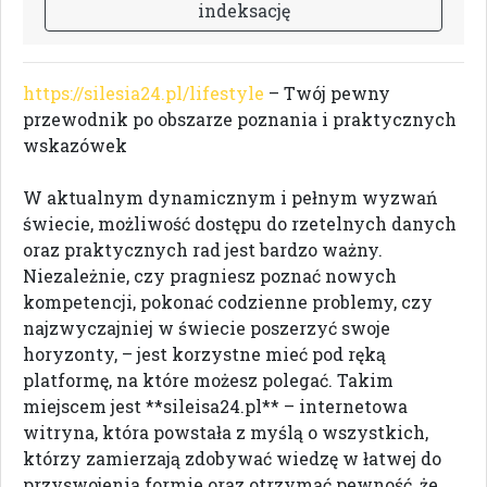
i
n
d
e
k
s
a
c
j
ę
https://silesia24.pl/lifestyle
– Twój pewny
przewodnik po obszarze poznania i praktycznych
wskazówek
W aktualnym dynamicznym i pełnym wyzwań
świecie, możliwość dostępu do rzetelnych danych
oraz praktycznych rad jest bardzo ważny.
Niezależnie, czy pragniesz poznać nowych
kompetencji, pokonać codzienne problemy, czy
najzwyczajniej w świecie poszerzyć swoje
horyzonty, – jest korzystne mieć pod ręką
platformę, na które możesz polegać. Takim
miejscem jest **sileisa24.pl** – internetowa
witryna, która powstała z myślą o wszystkich,
którzy zamierzają zdobywać wiedzę w łatwej do
przyswojenia formie oraz otrzymać pewność, że