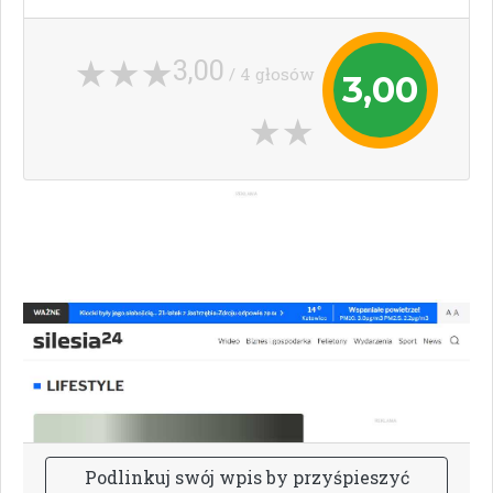
3,00
/ 4 głosów
3,00
P
o
d
l
i
n
k
u
j
s
w
ó
j
w
p
i
s
b
y
p
r
z
y
ś
p
i
e
s
z
y
ć