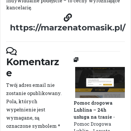
indywidualne podejście – to cechy wyróżniające
kancelarię.
https://marzenatomasik.pl/
Komentarz
e
Twój adres email nie
zostanie opublikowany.
Pola, których
Pomoc drogowa
wypełnienie jest
Lublina – 24h
usługa na trasie
-
wymagane, są
Pomoc Drogowa
oznaczone symbolem
*
Lublin - Laweta