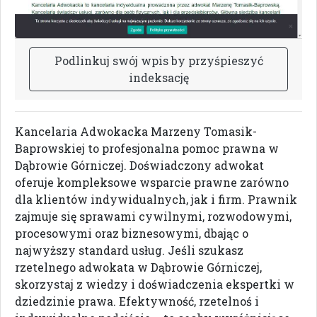
P
o
d
l
i
n
k
u
j
s
w
ó
j
w
p
i
s
b
y
p
r
z
y
ś
p
i
e
s
z
y
ć
i
n
d
e
k
s
a
c
j
ę
Kancelaria Adwokacka Marzeny Tomasik-
Baprowskiej to profesjonalna pomoc prawna w
Dąbrowie Górniczej. Doświadczony adwokat
oferuje kompleksowe wsparcie prawne zarówno
dla klientów indywidualnych, jak i firm. Prawnik
zajmuje się sprawami cywilnymi, rozwodowymi,
procesowymi oraz biznesowymi, dbając o
najwyższy standard usług. Jeśli szukasz
rzetelnego adwokata w Dąbrowie Górniczej,
skorzystaj z wiedzy i doświadczenia ekspertki w
dziedzinie prawa. Efektywność, rzetelnoś i