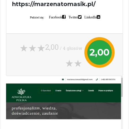
https://marzenatomasik.pl/
Facebook
Twitter
LinkedIn
Podziel się:
2,00
/ 4 głosów
2,00