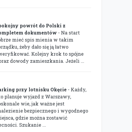
pokojny powrót do Polski z
ompletem dokumentów
- Na start
obrze mieć spis mienia w takim
rządku, żeby dało się ją łatwo
weryfikować. Kolejny krok to spójne
oraz dowody zamieszkania. Jeżeli ...
arking przy lotnisku Okęcie
- Każdy,
to planuje wyjazd z Warszawy,
oskonale wie, jak ważne jest
nalezienie bezpiecznego i wygodnego
iejsca, gdzie można zostawić
cności. Szukanie ...