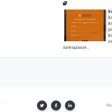
k
k
k
p
k
r
nawiązanie...
Po