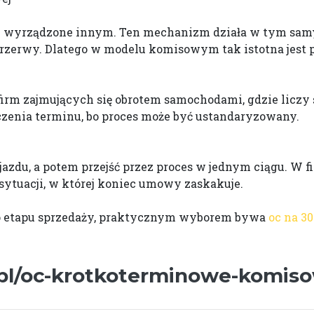
y wyrządzone innym. Ten mechanizm działa w tym samy
 przerwy. Dlatego w modelu komisowym tak istotna jest
 firm zajmujących się obrotem samochodami, gdzie liczy
czenia terminu, bo proces może być ustandaryzowany.
jazdu, a potem przejść przez proces w jednym ciągu. W fi
sytuacji, w której koniec umowy zaskakuje.
do etapu sprzedaży, praktycznym wyborem bywa
oc na 30
a.pl/oc-krotkoterminowe-komis