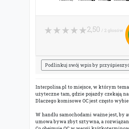
2,50
/ 2 głosów
P
o
d
l
i
n
k
u
j
s
w
ó
j
w
p
i
s
b
y
p
r
z
y
ś
p
i
e
s
z
y
Interpolisa.pl to miejsce, w którym tem
użyteczne tam, gdzie pojazdy czekają na s
Dlaczego komisowe OC jest często wybi
W handlu samochodami ważne jest, by aut
umowa bywa zbyt sztywna, a rozwiązan
Co obejmuje OC w wersji krótkoterminow