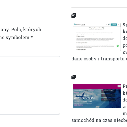
S
wany.
Pola, których
k
one symbolem
*
d
po
z
dane osoby i transportu 
P
k
d
z
m
samochód na czas nieobe