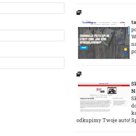
t
po
W
n
po
S
N
S
d
k
odkupimy Twoje auto! Sp