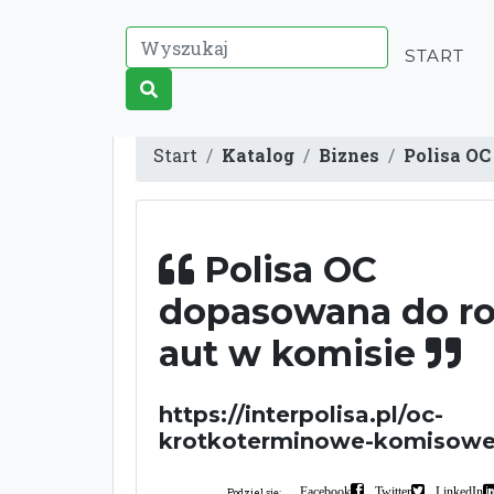
START
Start
Katalog
Biznes
Polisa OC
Polisa OC
dopasowana do ro
aut w komisie
https://interpolisa.pl/oc-
krotkoterminowe-komisowe
Facebook
Twitter
LinkedIn
Podziel się: