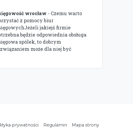
sięgowość wrocław
- Czemu warto
orzystać z pomocy biur
sięgowychJeżeli jakiejś firmie
otrzebna będzie odpowiednia obsługa
sięgowa spólek, to dobrym
ozwiązaniem może dla niej być
lityka prywatności
Regulamin
Mapa strony