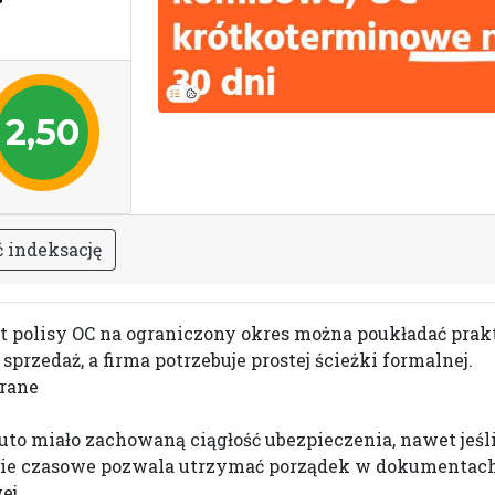
2,50
ć
i
n
d
e
k
s
a
c
j
ę
at polisy OC na ograniczony okres można poukładać prak
przedaż, a firma potrzebuje prostej ścieżki formalnej.
erane
o miało zachowaną ciągłość ubezpieczenia, nawet jeśli 
ie czasowe pozwala utrzymać porządek w dokumentach
ej