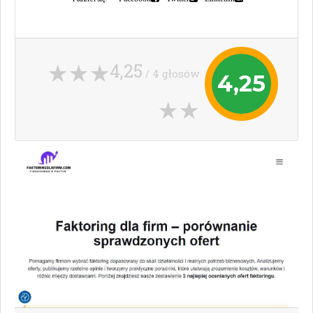
4,25
/ 4 głosów
4,25