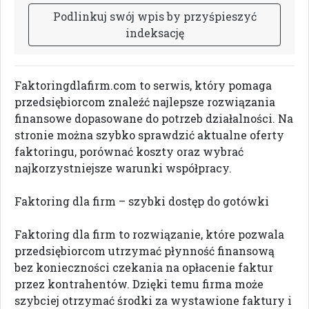
P
o
d
l
i
n
k
u
j
s
w
ó
j
w
p
i
s
b
y
p
r
z
y
ś
p
i
e
s
z
y
ć
i
n
d
e
k
s
a
c
j
ę
Faktoringdlafirm.com to serwis, który pomaga
przedsiębiorcom znaleźć najlepsze rozwiązania
finansowe dopasowane do potrzeb działalności. Na
stronie można szybko sprawdzić aktualne oferty
faktoringu, porównać koszty oraz wybrać
najkorzystniejsze warunki współpracy.
Faktoring dla firm – szybki dostęp do gotówki
Faktoring dla firm to rozwiązanie, które pozwala
przedsiębiorcom utrzymać płynność finansową
bez konieczności czekania na opłacenie faktur
przez kontrahentów. Dzięki temu firma może
szybciej otrzymać środki za wystawione faktury i