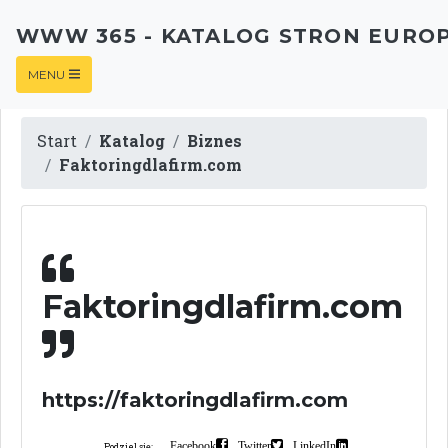
WWW 365 - KATALOG STRON EURO
MENU
Start
Katalog
Biznes
Faktoringdlafirm.com
Faktoringdlafirm.com
https://faktoringdlafirm.com
Facebook
Twitter
LinkedIn
Podziel się: