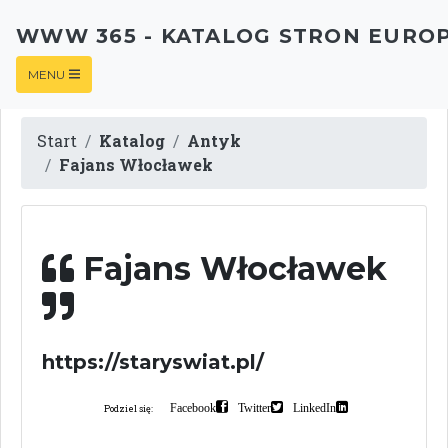
WWW 365 - KATALOG STRON EURO
MENU
Start
Katalog
Antyk
Fajans Włocławek
Fajans Włocławek
https://staryswiat.pl/
Facebook
Twitter
LinkedIn
Podziel się: