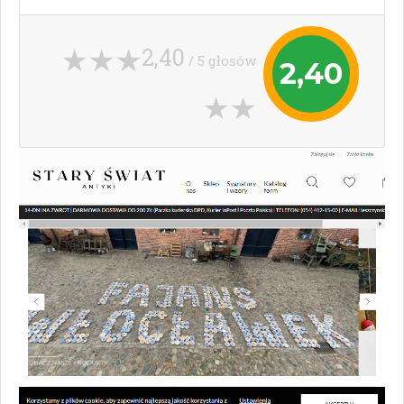
2,40
/ 5 głosów
2,40