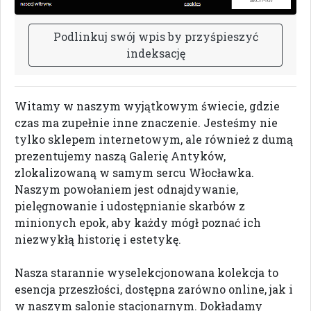
P
o
d
l
i
n
k
u
j
s
w
ó
j
w
p
i
s
b
y
p
r
z
y
ś
p
i
e
s
z
y
ć
i
n
d
e
k
s
a
c
j
ę
Witamy w naszym wyjątkowym świecie, gdzie
czas ma zupełnie inne znaczenie. Jesteśmy nie
tylko sklepem internetowym, ale również z dumą
prezentujemy naszą Galerię Antyków,
zlokalizowaną w samym sercu Włocławka.
Naszym powołaniem jest odnajdywanie,
pielęgnowanie i udostępnianie skarbów z
minionych epok, aby każdy mógł poznać ich
niezwykłą historię i estetykę.
Nasza starannie wyselekcjonowana kolekcja to
esencja przeszłości, dostępna zarówno online, jak i
w naszym salonie stacjonarnym. Dokładamy