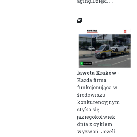
aging.Dzięki ...
laweta Kraków
-
Każda firma
funkcjonująca w
środowisku
konkurencyjnym
styka się
jakiegokolwiek
dnia z cyklem
wyzwań. Jeżeli