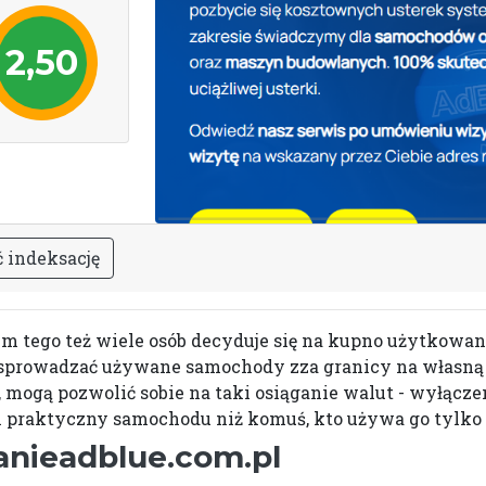
2,50
ć
i
n
d
e
k
s
a
c
j
ę
m tego też wiele osób decyduje się na kupno użytkowan
owadzać używane samochody zza granicy na własną ręk
i, mogą pozwolić sobie na taki osiąganie walut - wyłącze
an praktyczny samochodu niż komuś, kto używa go tylko 
nieadblue.com.pl