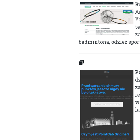
B
A
Y
t
za
badmintona, odzież sport
P
d
z
r
w
la