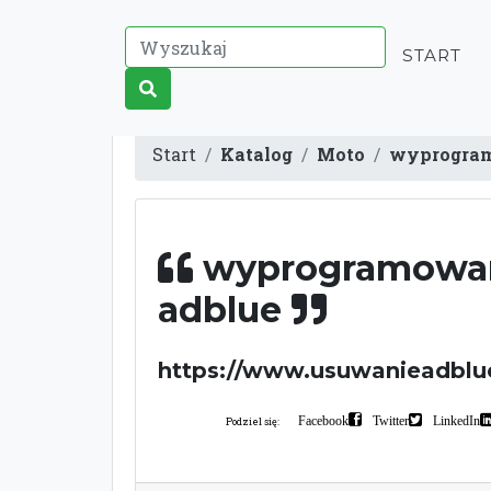
START
Start
Katalog
Moto
wyprogram
wyprogramowa
adblue
https://www.usuwanieadblu
Facebook
Twitter
LinkedIn
Podziel się: