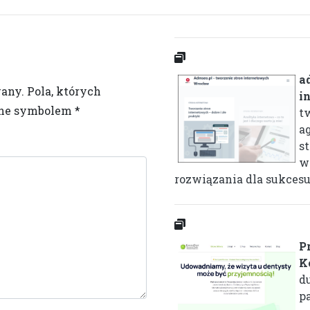
a
wany.
Pola, których
i
one symbolem
*
t
a
st
w
rozwiązania dla sukcesu 
P
K
d
p