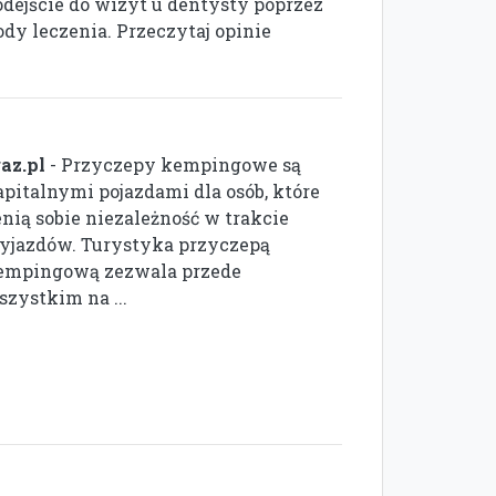
odejście do wizyt u dentysty poprzez
y leczenia. Przeczytaj opinie
gaz.pl
- Przyczepy kempingowe są
apitalnymi pojazdami dla osób, które
enią sobie niezależność w trakcie
yjazdów. Turystyka przyczepą
empingową zezwala przede
szystkim na ...