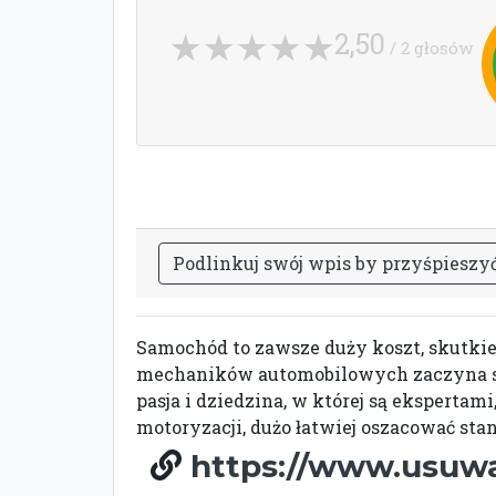
2,50
/ 2 głosów
P
o
d
l
i
n
k
u
j
s
w
ó
j
w
p
i
s
b
y
p
r
z
y
ś
p
i
e
s
z
y
Samochód to zawsze duży koszt, skutkie
mechaników automobilowych zaczyna spr
pasja i dziedzina, w której są ekspertam
motoryzacji, dużo łatwiej oszacować st
https://www.usuwa