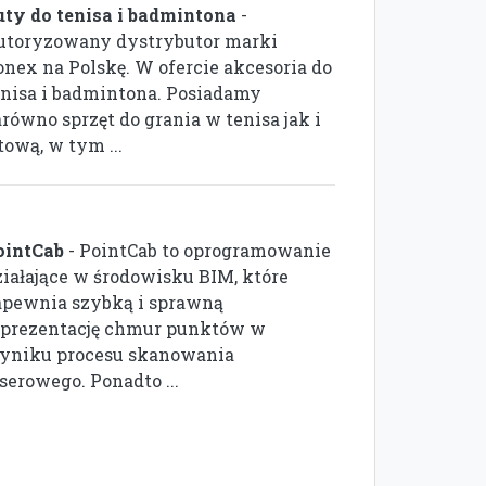
uty do tenisa i badmintona
-
utoryzowany dystrybutor marki
onex na Polskę. W ofercie akcesoria do
enisa i badmintona. Posiadamy
równo sprzęt do grania w tenisa jak i
ową, w tym ...
ointCab
- PointCab to oprogramowanie
ziałające w środowisku BIM, które
apewnia szybką i sprawną
eprezentację chmur punktów w
yniku procesu skanowania
serowego. Ponadto ...