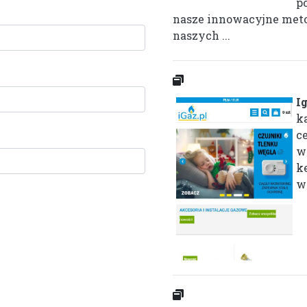
p
nasze innowacyjne metod
naszych ...
I
k
c
w
k
w