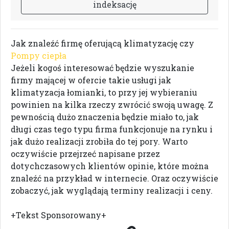
i
n
d
e
k
s
a
c
j
ę
Jak znaleźć firmę oferującą klimatyzację czy
Pompy ciepła
Jeżeli kogoś interesować będzie wyszukanie
firmy mającej w ofercie takie usługi jak
klimatyzacja łomianki, to przy jej wybieraniu
powinien na kilka rzeczy zwrócić swoją uwagę. Z
pewnością dużo znaczenia będzie miało to, jak
długi czas tego typu firma funkcjonuje na rynku i
jak dużo realizacji zrobiła do tej pory. Warto
oczywiście przejrzeć napisane przez
dotychczasowych klientów opinie, które można
znaleźć na przykład w internecie. Oraz oczywiście
zobaczyć, jak wyglądają terminy realizacji i ceny.
+Tekst Sponsorowany+