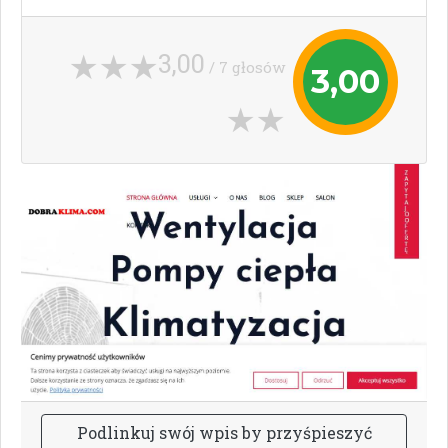
3,00
/ 7 głosów
3,00
P
o
d
l
i
n
k
u
j
s
w
ó
j
w
p
i
s
b
y
p
r
z
y
ś
p
i
e
s
z
y
ć