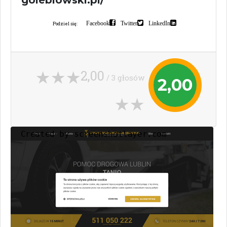
golebiowski.pl/
Facebook
Twitter
LinkedIn
Podziel się:
2,00
/ 3 głosów
2,00