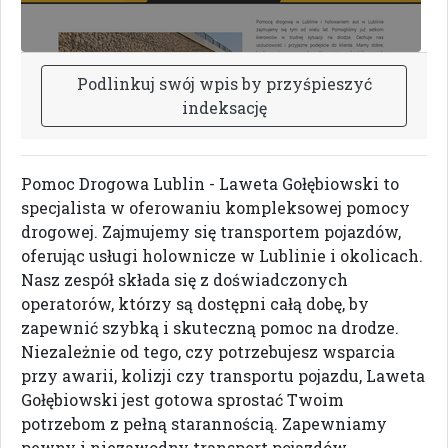
P
o
d
l
i
n
k
u
j
s
w
ó
j
w
p
i
s
b
y
p
r
z
y
ś
p
i
e
s
z
y
ć
i
n
d
e
k
s
a
c
j
ę
Pomoc Drogowa Lublin - Laweta Gołębiowski to
specjalista w oferowaniu kompleksowej pomocy
drogowej. Zajmujemy się transportem pojazdów,
oferując usługi holownicze w Lublinie i okolicach.
Nasz zespół składa się z doświadczonych
operatorów, którzy są dostępni całą dobę, by
zapewnić szybką i skuteczną pomoc na drodze.
Niezależnie od tego, czy potrzebujesz wsparcia
przy awarii, kolizji czy transportu pojazdu, Laweta
Gołębiowski jest gotowa sprostać Twoim
potrzebom z pełną starannością. Zapewniamy
pewny i niezawodny transport pojazdów,