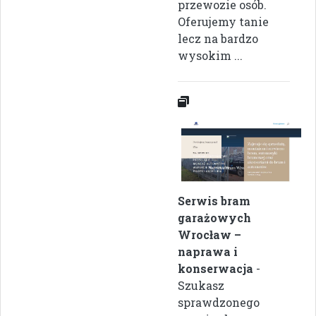
przewozie osób.
Oferujemy tanie
lecz na bardzo
wysokim ...
Serwis bram
garażowych
Wrocław –
naprawa i
konserwacja
-
Szukasz
sprawdzonego